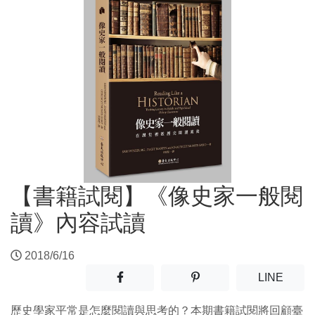
【書籍試閱】《像史家一般閱
讀》內容試讀
2018/6/16
分享至facebook(另開新視窗)
分享至噗浪(另開新視窗)
(另開
LINE
歷史學家平常是怎麼閱讀與思考的？本期書籍試閱將回顧臺