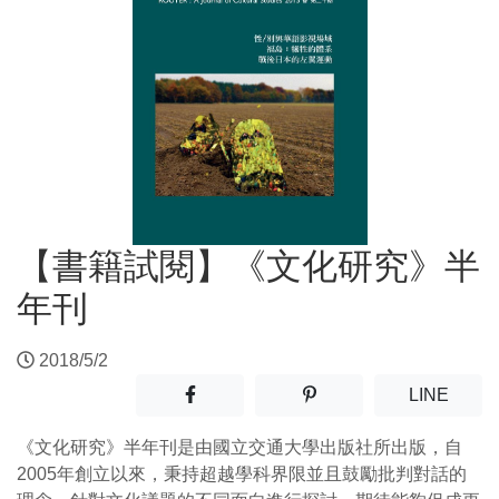
【書籍試閱】《文化研究》半
年刊
2018/5/2
分享至facebook(另開新視窗)
分享至噗浪(另開新視窗)
(另開
LINE
《文化研究》半年刊是由國立交通大學出版社所出版，自
2005年創立以來，秉持超越學科界限並且鼓勵批判對話的