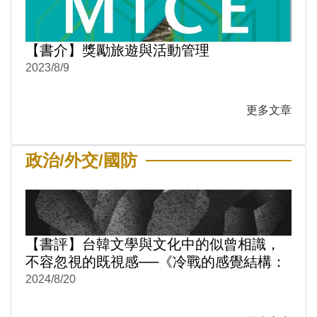
【書介】獎勵旅遊與活動管理
2023/8/9
更多文章
政治/外交/國防
【書評】台韓文學與文化中的似曾相識，
不容忽視的既視感──《冷戰的感覺結構：
台韓文學與文化中的性別與情感政治1950-
2024/8/20
1980》