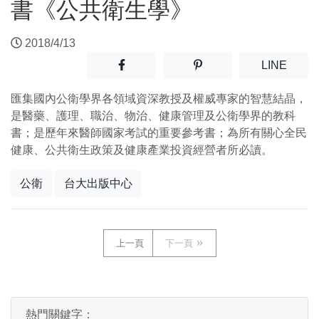
書《公共衛生學》
2018/4/13
分享至facebook(另開新視窗)
分享至噗浪(另開新視窗)
(另開
LINE
匯集國內公衛學界各領域資深教授及權威專家的智慧結晶，
是醫藥、護理、職治、物治、健康管理及公衛學界的教科
書；是歷年來醫師國家考試的重要參考書；為所有關心全民
健康、公共衛生政策及健康產業投資經營者所必讀。
公衛
台大出版中心
上一頁
下一頁
熱門關鍵字：