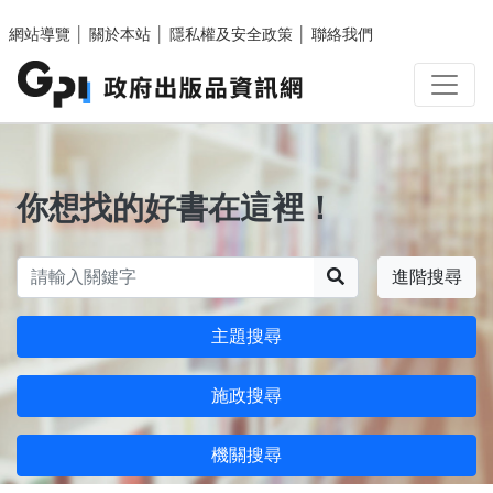
跳至主要內容區塊
網站導覽
│
關於本站
│
隱私權及安全政策
│
聯絡我們
你想找的好書在這裡！
搜尋
進階搜尋
主題搜尋
施政搜尋
機關搜尋