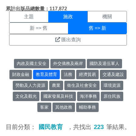
施政搜尋結果頁面
:::
累計出版品總數量：117,872
主題
施政
機關
新 => 舊
舊 => 新
匯出查詢
內政及國土安全
外交僑務及兩岸
國防及退伍軍人
財政金融
教育及體育
法務
經濟貿易
交通及建設
勞動及人力資源
農業
衛生及社會安全
環境資源
文化及觀光
國家發展及科技
海洋事務
原住民族
客家
其他政務
輔助事務
目前分類：
國民教育
，共找出
223
筆結果。