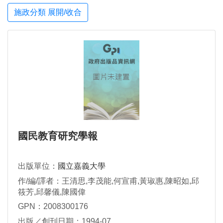
施政分類 展開/收合
國民教育研究學報
出版單位：
國立嘉義大學
作/編/譯者：王清思,李茂能,何宣甫,黃琡惠,陳昭如,邱
筱芳,邱馨儀,陳國偉
GPN：2008300176
出版／創刊日期：1994-07