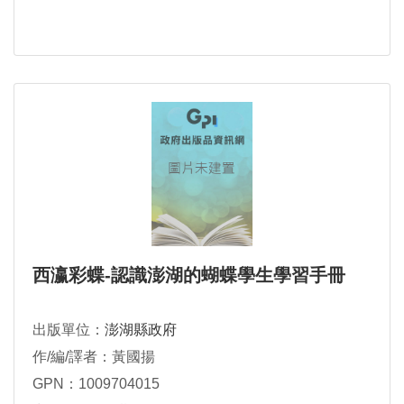
西瀛彩蝶-認識澎湖的蝴蝶學生學習手冊
出版單位：
澎湖縣政府
作/編/譯者：黃國揚
GPN：1009704015