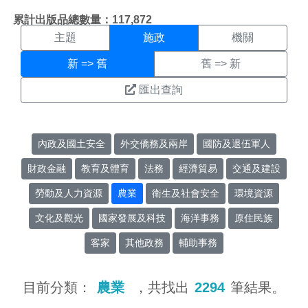
施政搜尋結果頁面
:::
累計出版品總數量：117,872
主題
施政
機關
新 => 舊
舊 => 新
匯出查詢
內政及國土安全
外交僑務及兩岸
國防及退伍軍人
財政金融
教育及體育
法務
經濟貿易
交通及建設
勞動及人力資源
農業
衛生及社會安全
環境資源
文化及觀光
國家發展及科技
海洋事務
原住民族
客家
其他政務
輔助事務
目前分類：
農業
，共找出
2294
筆結果。