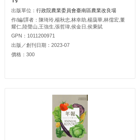
出版單位：
行政院農業委員會臺南區農業改良場
作/編/譯者：陳琦玲,楊秋忠,林幸助,楊藹華,林儒宏,董
耀仁,陸聲山,王強生,張哲瑋,侯金日,侯秉賦
GPN：1011200971
出版／創刊日期：2023-07
價格：300