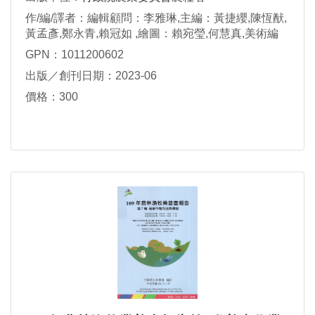
作/編/譯者：編輯顧問：李雅琳,主編：黃捷纓,陳恆猷,
黃孟彥,鄭永青,賴冠如 ,繪圖：賴宛瑩,何慧真,美術編
輯：徠翊翔興業有限公司
GPN：1011200602
出版／創刊日期：2023-06
價格：300