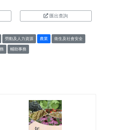
匯出查詢
勞動及人力資源
農業
衛生及社會安全
務
輔助事務