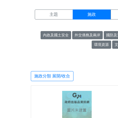
施政搜尋結果頁面
:::
主題
施政
內政及國土安全
外交僑務及兩岸
國防及
環境資源
施政分類 展開/收合