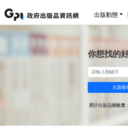
跳至主要內容區塊
:::
出版動態
你想找的
主題搜
累計出版品總數量：1