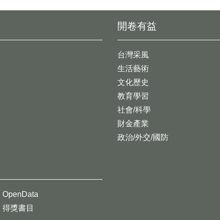
開卷有益
台灣采風
生活藝術
文化歷史
教育學習
社會/科學
財金產業
政治/外交/國防
OpenData
得獎書目