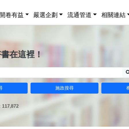
開卷有益
嚴選企劃
流通管道
相關連結
好書在這裡！
尋
施政搜尋
17,872