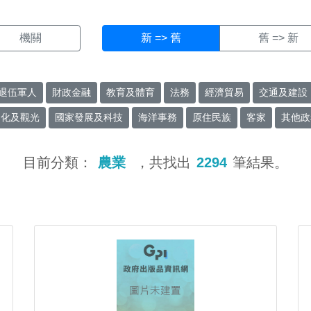
機關
新 => 舊
舊 => 新
退伍軍人
財政金融
教育及體育
法務
經濟貿易
交通及建設
文化及觀光
國家發展及科技
海洋事務
原住民族
客家
其他政
目前分類：
農業
，共找出
2294
筆結果。