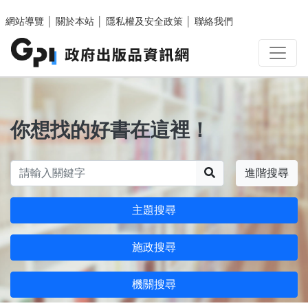
跳至主要內容區塊
網站導覽
│
關於本站
│
隱私權及安全政策
│
聯絡我們
你想找的好書在這裡！
搜尋
進階搜尋
主題搜尋
施政搜尋
機關搜尋