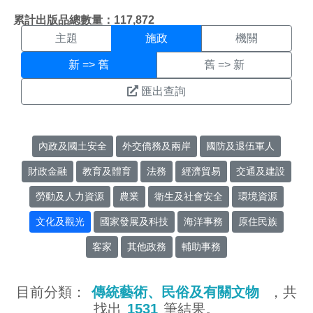
施政搜尋結果頁面
:::
累計出版品總數量：117,872
主題
施政
機關
新 => 舊
舊 => 新
匯出查詢
內政及國土安全
外交僑務及兩岸
國防及退伍軍人
財政金融
教育及體育
法務
經濟貿易
交通及建設
勞動及人力資源
農業
衛生及社會安全
環境資源
文化及觀光
國家發展及科技
海洋事務
原住民族
客家
其他政務
輔助事務
目前分類：
傳統藝術、民俗及有關文物
，共
找出
1531
筆結果。