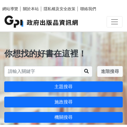
跳至主要內容區塊
網站導覽
│
關於本站
│
隱私權及安全政策
│
聯絡我們
你想找的好書在這裡！
搜尋
進階搜尋
主題搜尋
施政搜尋
機關搜尋