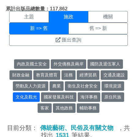
施政搜尋結果頁面
:::
累計出版品總數量：117,862
主題
施政
機關
新 => 舊
舊 => 新
匯出查詢
內政及國土安全
外交僑務及兩岸
國防及退伍軍人
財政金融
教育及體育
法務
經濟貿易
交通及建設
勞動及人力資源
農業
衛生及社會安全
環境資源
文化及觀光
國家發展及科技
海洋事務
原住民族
客家
其他政務
輔助事務
目前分類：
傳統藝術、民俗及有關文物
，共
找出
1531
筆結果。