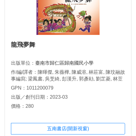
龍飛夢舞
出版單位：
臺南市歸仁區歸南國民小學
作/編/譯者：陳暉傑, 朱薇樺, 陳威溶, 林莊富, 陳玟融故
事編寫; 梁鳳書, 吳芠綺, 彭漢升, 郭彥勛, 劉芷菱, 林苙
縈, 吳語羲, 謝毓玹繪圖
GPN：1011200079
出版／創刊日期：2023-03
價格：280
五南書店(開新視窗)