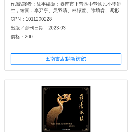
作/編/譯者：故事編寫：臺南市下營區中營國民小學師
生，繪圖：李羿亨、吳羽晴、林靜萱、陳堉睿、馮彬
瑞、馮靜妤、馮心禹、曾崇育
GPN：1011200228
出版／創刊日期：2023-03
價格：200
五南書店(開新視窗)