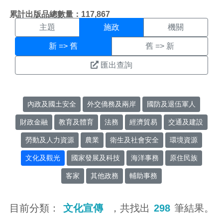
施政搜尋結果頁面
:::
累計出版品總數量：117,867
主題
施政
機關
新 => 舊
舊 => 新
匯出查詢
內政及國土安全
外交僑務及兩岸
國防及退伍軍人
財政金融
教育及體育
法務
經濟貿易
交通及建設
勞動及人力資源
農業
衛生及社會安全
環境資源
文化及觀光
國家發展及科技
海洋事務
原住民族
客家
其他政務
輔助事務
目前分類：
文化宣傳
，共找出
298
筆結果。