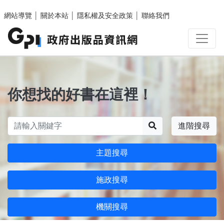
跳至主要內容區塊
網站導覽
│
關於本站
│
隱私權及安全政策
│
聯絡我們
你想找的好書在這裡！
搜尋
進階搜尋
主題搜尋
施政搜尋
機關搜尋