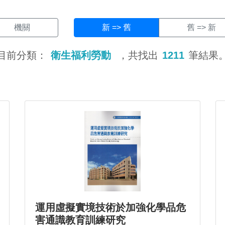
機關
新 => 舊
舊 => 新
目前分類：
衛生福利勞動
，共找出
1211
筆結果
運用虛擬實境技術於加強化學品危
害通識教育訓練研究