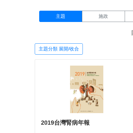
主題搜尋結果頁面
:::
主題
施政
主題分類 展開/收合
2019台灣腎病年報