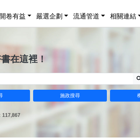
開卷有益
嚴選企劃
流通管道
相關連結
好書在這裡！
尋
施政搜尋
17,867