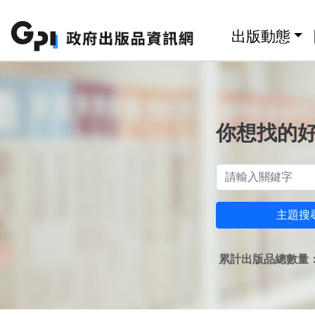
跳至主要內容區塊
:::
出版動態
你想找的
主題搜
累計出版品總數量：1