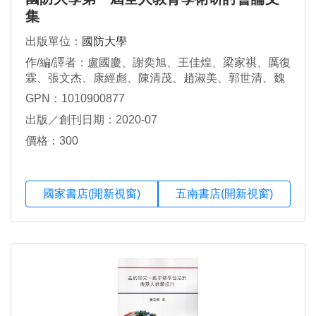
集
出版單位：
國防大學
作/編/譯者：盧國慶、謝奕旭、王佳煌、梁家祺、厲復
霖、張文杰、康經彪、陳清茂、趙淑美、郭世清、魏
澤民、許乃鋒、田光祐、金智
GPN：1010900877
出版／創刊日期：2020-07
價格：300
國家書店(開新視窗)
五南書店(開新視窗)