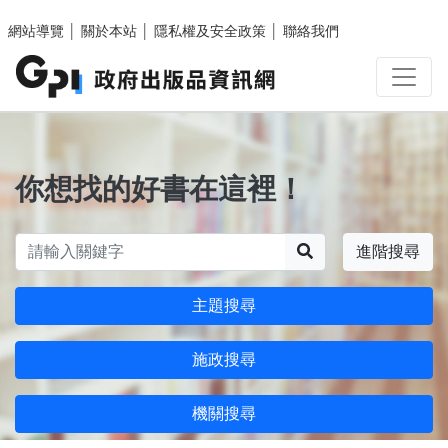
跳至主要內容區塊
網站導覽
│
關於本站
│
隱私權及安全政策
│
聯絡我們
你想找的好書在這裡！
搜尋
進階搜尋
主題搜尋
施政搜尋
機關搜尋