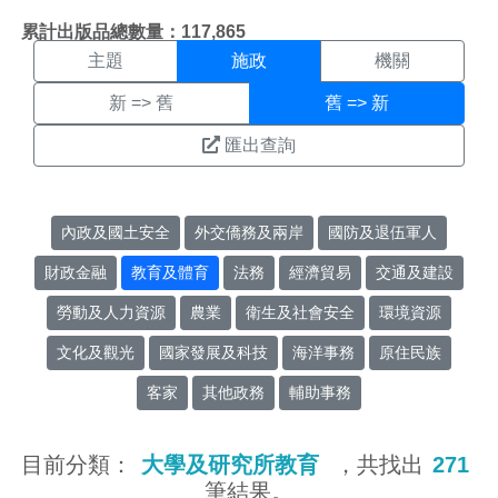
施政搜尋結果頁面
:::
累計出版品總數量：117,865
主題
施政
機關
新 => 舊
舊 => 新
匯出查詢
內政及國土安全
外交僑務及兩岸
國防及退伍軍人
財政金融
教育及體育
法務
經濟貿易
交通及建設
勞動及人力資源
農業
衛生及社會安全
環境資源
文化及觀光
國家發展及科技
海洋事務
原住民族
客家
其他政務
輔助事務
目前分類：
大學及研究所教育
，共找出
271
筆結果。