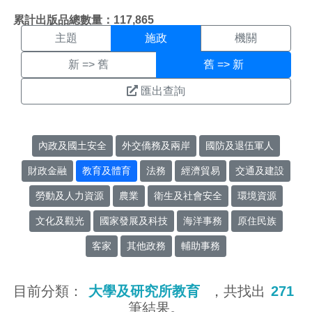
施政搜尋結果頁面
:::
累計出版品總數量：117,865
主題
施政
機關
新 => 舊
舊 => 新
匯出查詢
內政及國土安全
外交僑務及兩岸
國防及退伍軍人
財政金融
教育及體育
法務
經濟貿易
交通及建設
勞動及人力資源
農業
衛生及社會安全
環境資源
文化及觀光
國家發展及科技
海洋事務
原住民族
客家
其他政務
輔助事務
目前分類：
大學及研究所教育
，共找出
271
筆結果。