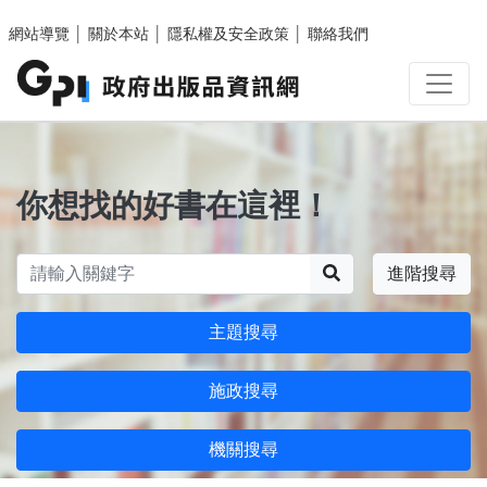
跳至主要內容區塊
網站導覽
│
關於本站
│
隱私權及安全政策
│
聯絡我們
你想找的好書在這裡！
搜尋
進階搜尋
主題搜尋
施政搜尋
機關搜尋