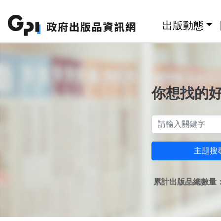
跳至主要內容區塊
:::
出版動態
你想找的
主題搜
累計出版品總數量：1