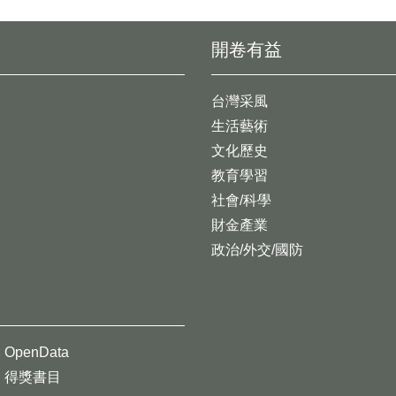
開卷有益
台灣采風
生活藝術
文化歷史
教育學習
社會/科學
財金產業
政治/外交/國防
OpenData
得獎書目