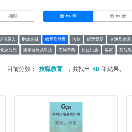
機關
新 => 舊
舊 => 新
退伍軍人
財政金融
教育及體育
法務
經濟貿易
交通及建設
文化及觀光
國家發展及科技
海洋事務
原住民族
客家
其他政
目前分類：
技職教育
，共找出
48
筆結果。