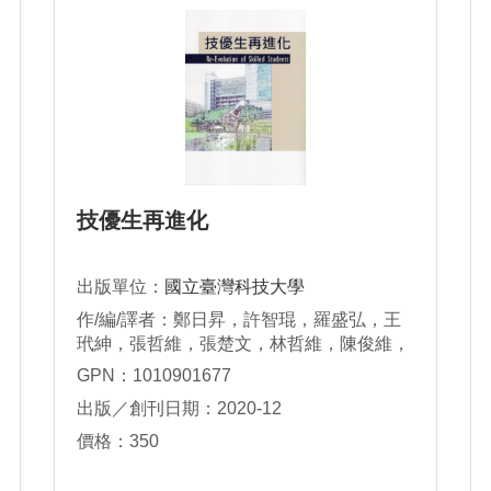
技優生再進化
出版單位：
國立臺灣科技大學
作/編/譯者：鄭日昇，許智琨，羅盛弘，王
玳紳，張哲維，張楚文，林哲維，陳俊維，
柳皓雲，謝宗穎，徐志宏，吳慶安，張榮
GPN：1010901677
恩，張哲瑋，林靖芳，郭訓佑，施宇晟，吳
出版／創刊日期：2020-12
冠伯，何嘉翔，何慶軒，闕柏陽，雷智宏
價格：350