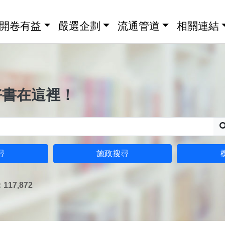
開卷有益
嚴選企劃
流通管道
相關連結
好書在這裡！
尋
施政搜尋
17,872