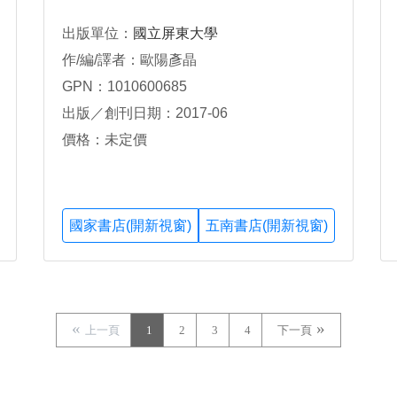
出版單位：
國立屏東大學
作/編/譯者：歐陽彥晶
GPN：1010600685
出版／創刊日期：2017-06
價格：未定價
國家書店(開新視窗)
五南書店(開新視窗)
上一頁
1
2
3
4
下一頁