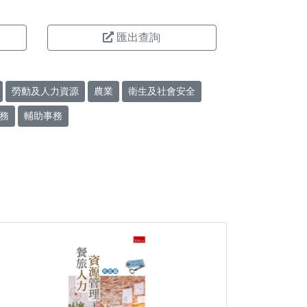
匯出查詢
勞動及人力資源
農業
衛生及社會安全
務
輔助事務