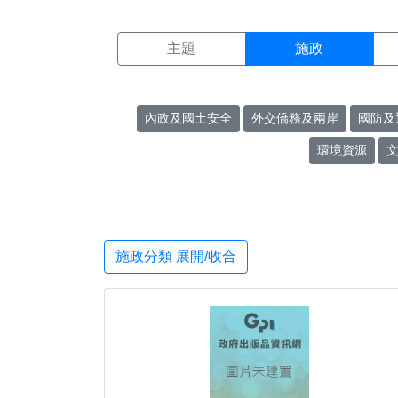
施政搜尋結果頁面
:::
主題
施政
內政及國土安全
外交僑務及兩岸
國防及
環境資源
施政分類 展開/收合