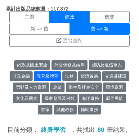
施政搜尋結果頁面
:::
累計出版品總數量：117,872
主題
施政
機關
新 => 舊
舊 => 新
匯出查詢
內政及國土安全
外交僑務及兩岸
國防及退伍軍人
財政金融
教育及體育
法務
經濟貿易
交通及建設
勞動及人力資源
農業
衛生及社會安全
環境資源
文化及觀光
國家發展及科技
海洋事務
原住民族
客家
其他政務
輔助事務
目前分類：
終身學習
，共找出
60
筆結果。