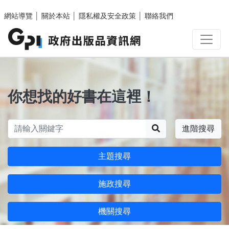
跳至主要內容區塊
網站導覽
│
關於本站
│
隱私權及安全政策
│
聯絡我們
你想找的好書在這裡！
搜尋
進階搜尋
主題搜尋
施政搜尋
機關搜尋