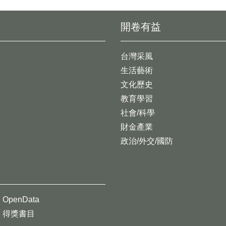
開卷有益
台灣采風
生活藝術
文化歷史
教育學習
社會/科學
財金產業
政治/外交/國防
OpenData
得獎書目