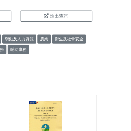
匯出查詢
勞動及人力資源
農業
衛生及社會安全
務
輔助事務
。