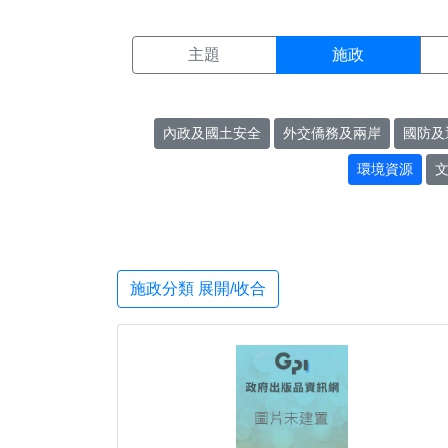
施政搜尋結果頁面
:::
主題
施政
內政及國土安全
外交僑務及兩岸
國防及
環境資源
施政分類 展開/收合