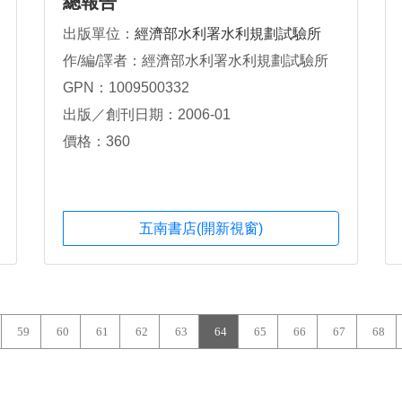
總報告
出版單位：
經濟部水利署水利規劃試驗所
作/編/譯者：經濟部水利署水利規劃試驗所
GPN：1009500332
出版／創刊日期：2006-01
價格：360
五南書店(開新視窗)
59
60
61
62
63
64
65
66
67
68