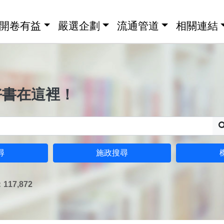
開卷有益
嚴選企劃
流通管道
相關連結
好書在這裡！
尋
施政搜尋
17,872