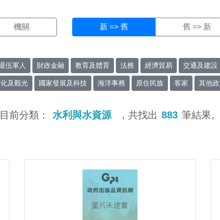
機關
新 => 舊
舊 => 新
退伍軍人
財政金融
教育及體育
法務
經濟貿易
交通及建設
文化及觀光
國家發展及科技
海洋事務
原住民族
客家
其他政
目前分類：
水利與水資源
，共找出
883
筆結果