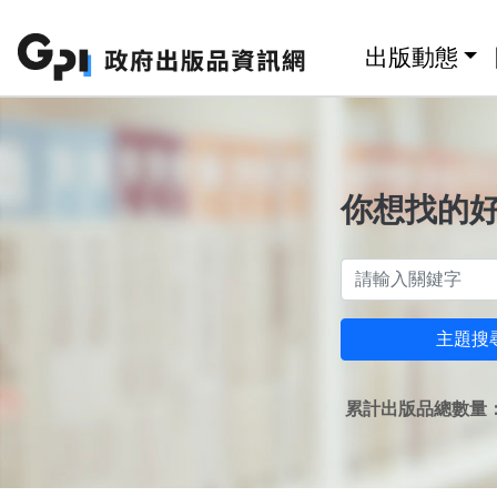
跳至主要內容區塊
:::
出版動態
你想找的
主題搜
累計出版品總數量：1