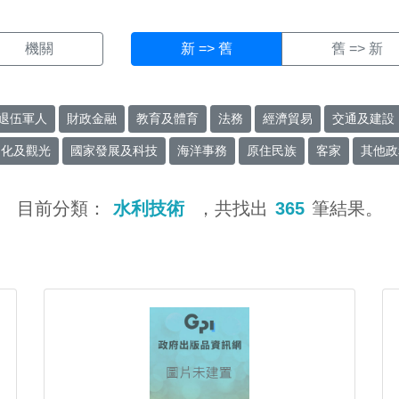
機關
新 => 舊
舊 => 新
退伍軍人
財政金融
教育及體育
法務
經濟貿易
交通及建設
文化及觀光
國家發展及科技
海洋事務
原住民族
客家
其他政
目前分類：
水利技術
，共找出
365
筆結果。