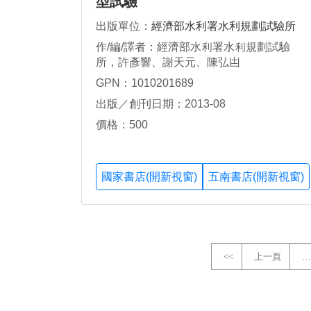
型試驗
出版單位：
經濟部水利署水利規劃試驗所
作/編/譯者：經濟部水利署水利規劃試驗
所，許彥響、謝天元、陳弘凷
GPN：1010201689
出版／創刊日期：2013-08
價格：500
國家書店(開新視窗)
五南書店(開新視窗)
<<
上一頁
…