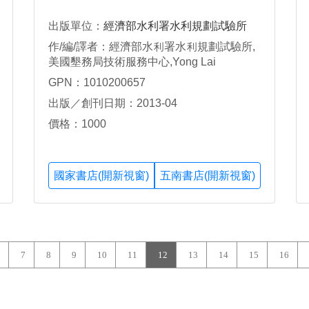
出版單位：
經濟部水利署水利規劃試驗所
作/編/譯者：經濟部水利署水利規劃試驗所,
美國墾務局技術服務中心,Yong Lai
GPN：1010200657
出版／創刊日期：2013-04
價格：1000
國家書店(開新視窗)
五南書店(開新視窗)
7
8
9
10
11
12
13
14
15
16