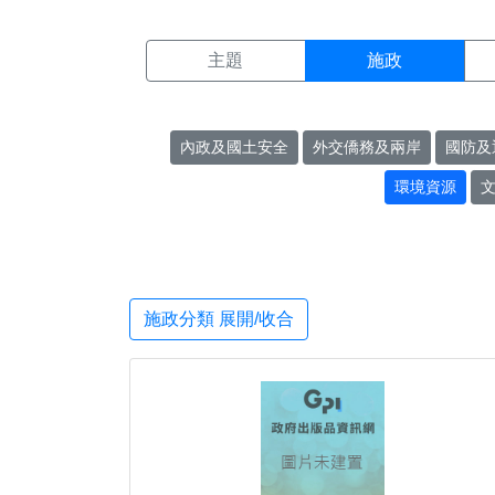
施政搜尋結果頁面
:::
主題
施政
內政及國土安全
外交僑務及兩岸
國防及
環境資源
施政分類 展開/收合