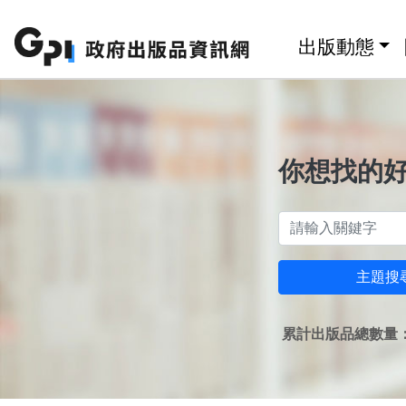
跳至主要內容區塊
:::
出版動態
你想找的
主題搜
累計出版品總數量：1