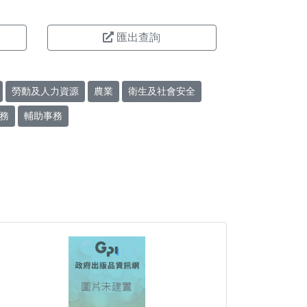
匯出查詢
勞動及人力資源
農業
衛生及社會安全
務
輔助事務