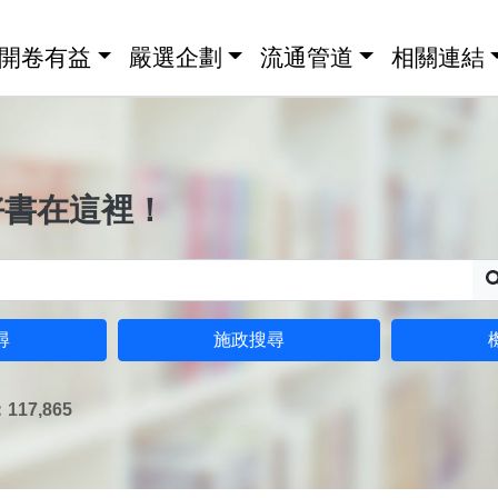
開卷有益
嚴選企劃
流通管道
相關連結
好書在這裡！
尋
施政搜尋
17,865