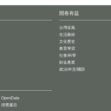
開卷有益
台灣采風
生活藝術
文化歷史
教育學習
社會/科學
財金產業
政治/外交/國防
OpenData
得獎書目