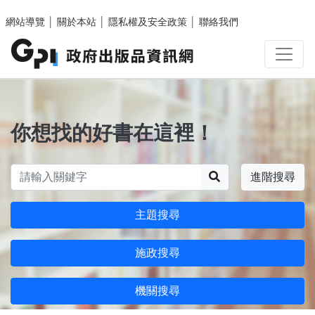
跳至主要內容區塊
網站導覽
│
關於本站
│
隱私權及安全政策
│
聯絡我們
你想找的好書在這裡！
搜尋
進階搜尋
主題搜尋
施政搜尋
機關搜尋