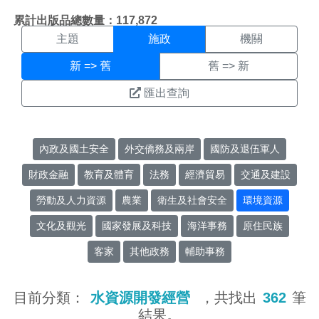
施政搜尋結果頁面
:::
累計出版品總數量：117,872
主題
施政
機關
新 => 舊
舊 => 新
匯出查詢
內政及國土安全
外交僑務及兩岸
國防及退伍軍人
財政金融
教育及體育
法務
經濟貿易
交通及建設
勞動及人力資源
農業
衛生及社會安全
環境資源
文化及觀光
國家發展及科技
海洋事務
原住民族
客家
其他政務
輔助事務
目前分類：
水資源開發經營
，共找出
362
筆
結果。