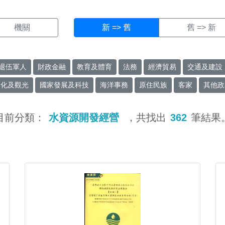
機關
新 => 舊
舊 => 新
退伍軍人
財政金融
教育及體育
法務
經濟貿易
交通及建設
文化及觀光
國家發展及科技
海洋事務
原住民族
客家
其他政
目前分類：
水資源開發經營
，共找出
362
筆結果