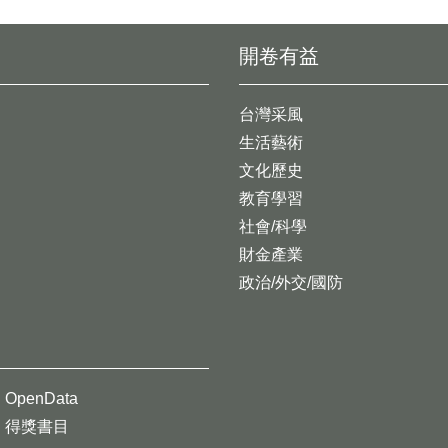
開卷有益
台灣采風
生活藝術
文化歷史
教育學習
社會/科學
財金產業
政治/外交/國防
OpenData
得獎書目