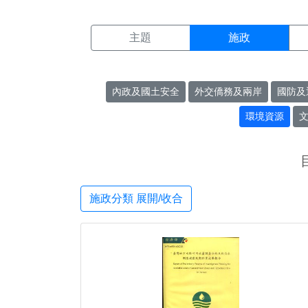
施政搜尋結果頁面
:::
主題
施政
內政及國土安全
外交僑務及兩岸
國防及
環境資源
施政分類 展開/收合