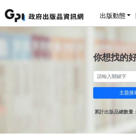
跳至主要內容區塊
:::
出版動態
你想找的
主題搜
累計出版品總數量：1