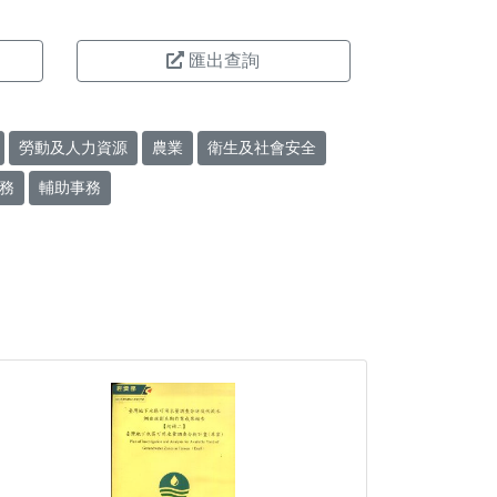
匯出查詢
勞動及人力資源
農業
衛生及社會安全
務
輔助事務
。