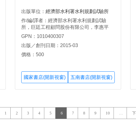
出版單位：
經濟部水利署水利規劃試驗所
作/編/譯者：經濟部水利署水利規劃試驗
所，巨廷工程顧問股份有限公司，李惠平
GPN：1010400307
出版／創刊日期：2015-03
價格：500
國家書店(開新視窗)
五南書店(開新視窗)
1
2
3
4
5
6
7
8
9
10
…
下