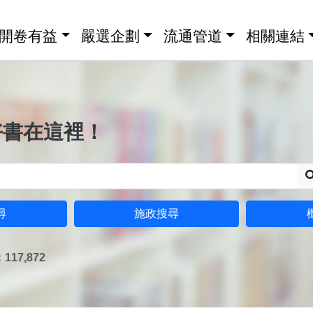
開卷有益
嚴選企劃
流通管道
相關連結
好書在這裡！
尋
施政搜尋
17,872