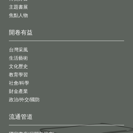
主題書展
焦點人物
開卷有益
台灣采風
生活藝術
文化歷史
教育學習
社會/科學
財金產業
政治/外交/國防
流通管道