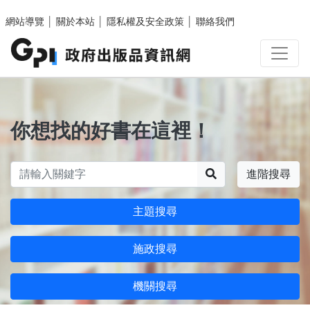
跳至主要內容區塊
網站導覽
│
關於本站
│
隱私權及安全政策
│
聯絡我們
你想找的好書在這裡！
搜尋
進階搜尋
主題搜尋
施政搜尋
機關搜尋