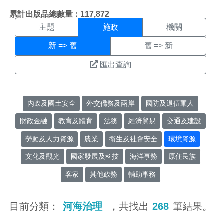
施政搜尋結果頁面
:::
累計出版品總數量：117,872
主題
施政
機關
新 => 舊
舊 => 新
匯出查詢
內政及國土安全
外交僑務及兩岸
國防及退伍軍人
財政金融
教育及體育
法務
經濟貿易
交通及建設
勞動及人力資源
農業
衛生及社會安全
環境資源
文化及觀光
國家發展及科技
海洋事務
原住民族
客家
其他政務
輔助事務
目前分類：
河海治理
，共找出
268
筆結果。