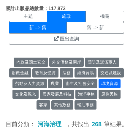
施政搜尋結果頁面
:::
累計出版品總數量：117,872
主題
施政
機關
新 => 舊
舊 => 新
匯出查詢
內政及國土安全
外交僑務及兩岸
國防及退伍軍人
財政金融
教育及體育
法務
經濟貿易
交通及建設
勞動及人力資源
農業
衛生及社會安全
環境資源
文化及觀光
國家發展及科技
海洋事務
原住民族
客家
其他政務
輔助事務
目前分類：
河海治理
，共找出
268
筆結果。