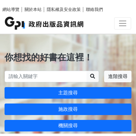
跳至主要內容區塊
網站導覽
│
關於本站
│
隱私權及安全政策
│
聯絡我們
你想找的好書在這裡！
搜尋
進階搜尋
主題搜尋
施政搜尋
機關搜尋