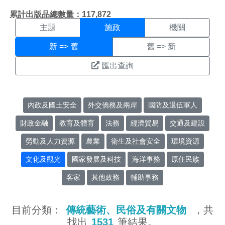
施政搜尋結果頁面
:::
累計出版品總數量：117,872
主題
施政
機關
新 => 舊
舊 => 新
匯出查詢
內政及國土安全
外交僑務及兩岸
國防及退伍軍人
財政金融
教育及體育
法務
經濟貿易
交通及建設
勞動及人力資源
農業
衛生及社會安全
環境資源
文化及觀光
國家發展及科技
海洋事務
原住民族
客家
其他政務
輔助事務
目前分類：
傳統藝術、民俗及有關文物
，共
找出
1531
筆結果。