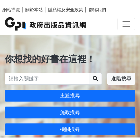
跳至主要內容區塊
網站導覽
│
關於本站
│
隱私權及安全政策
│
聯絡我們
你想找的好書在這裡！
搜尋
進階搜尋
主題搜尋
施政搜尋
機關搜尋