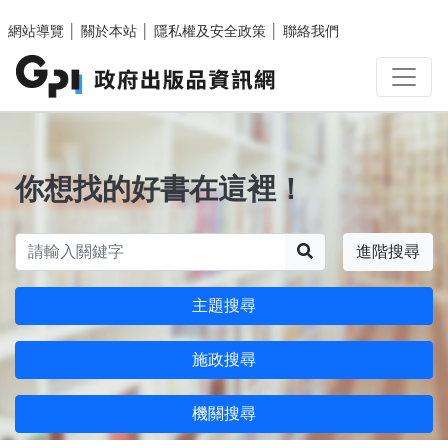
跳至主要內容區塊
網站導覽
│
關於本站
│
隱私權及安全政策
│
聯絡我們
你想找的好書在這裡！
搜尋
進階搜尋
主題搜尋
施政搜尋
機關搜尋