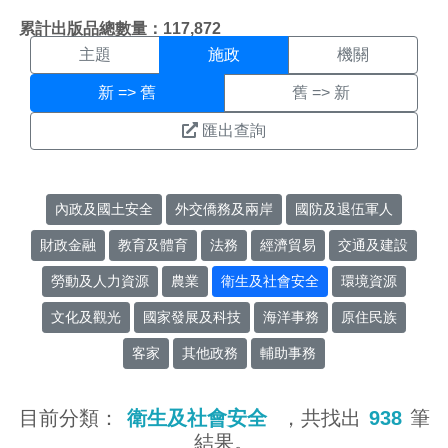
施政搜尋結果頁面
:::
累計出版品總數量：117,872
主題
施政
機關
新 => 舊
舊 => 新
匯出查詢
內政及國土安全
外交僑務及兩岸
國防及退伍軍人
財政金融
教育及體育
法務
經濟貿易
交通及建設
勞動及人力資源
農業
衛生及社會安全
環境資源
文化及觀光
國家發展及科技
海洋事務
原住民族
客家
其他政務
輔助事務
目前分類：
衛生及社會安全
，共找出
938
筆
結果。