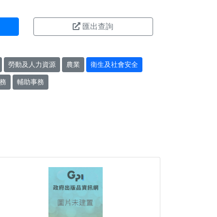
匯出查詢
勞動及人力資源
農業
衛生及社會安全
務
輔助事務
。