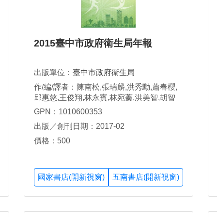
2015臺中市政府衛生局年報
出版單位：
臺中市政府衛生局
作/編/譯者：陳南松,張瑞麟,洪秀勳,蕭春櫻,
邱惠慈,王俊翔,林永賓,林宛蓁,洪美智,胡智
強,陳玉楚,陳淑芬,傅秋田,傅瓊慧,楊惠如,羅
GPN：1010600353
秀珍,何秀美,何佩珍,湯澡瑛,蔡文哲,王碧蘭,
出版／創刊日期：2017-02
吳雅玲,施淑芬,楊雅欒,劉心縵,謝文煒,何孟
純,林鴻君,高瑜璠,陳勇州,陳思緯,謝奇芳
價格：500
國家書店(開新視窗)
五南書店(開新視窗)