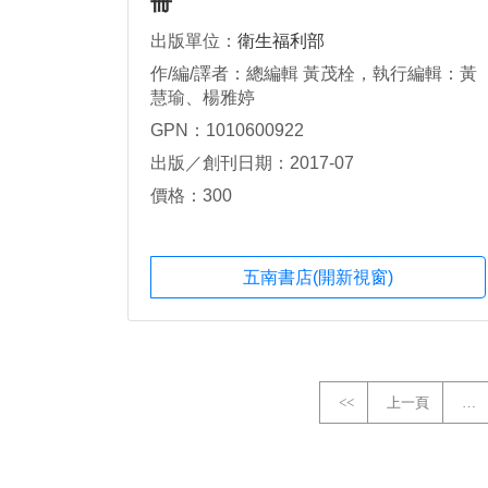
冊
出版單位：
衛生福利部
作/編/譯者：總編輯 黃茂栓，執行編輯：黃
慧瑜、楊雅婷
GPN：1010600922
出版／創刊日期：2017-07
價格：300
五南書店(開新視窗)
<<
上一頁
…