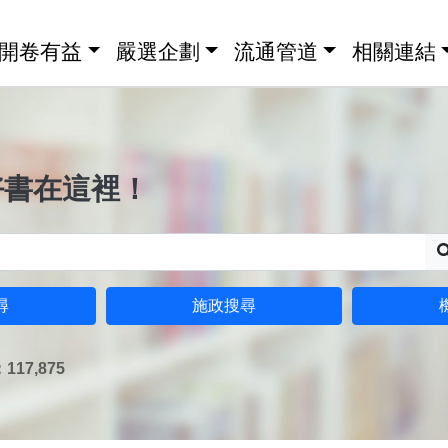
開卷有益
嚴選企劃
流通管道
相關連結
好書在這裡！
尋
施政搜尋
17,875