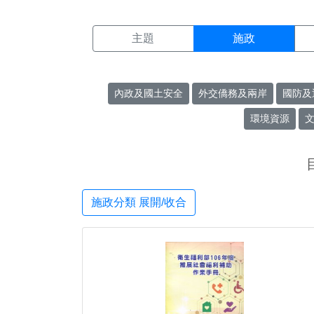
施政搜尋結果頁面
:::
主題
施政
內政及國土安全
外交僑務及兩岸
國防及
環境資源
施政分類 展開/收合