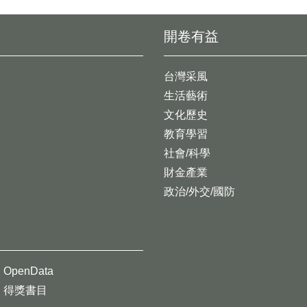
開卷有益
台灣采風
生活藝術
文化歷史
教育學習
社會/科學
財金產業
政治/外交/國防
OpenData
得獎書目