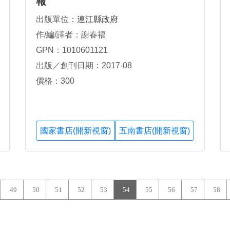
報
出版單位：
連江縣政府
作/編/譯者：謝春福
GPN：1010601121
出版／創刊日期：2017-08
價格：300
國家書店(開新視窗)
五南書店(開新視窗)
49
50
51
52
53
54
55
56
57
58