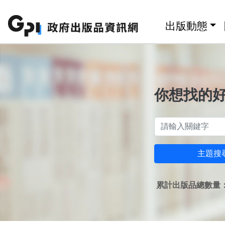
跳至主要內容區塊
:::
出版動態
你想找的
主題搜
累計出版品總數量：1