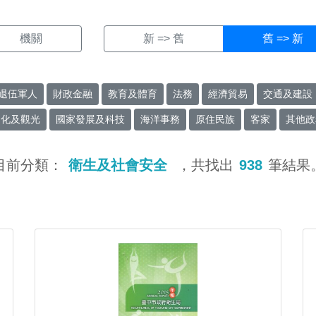
機關
新 => 舊
舊 => 新
退伍軍人
財政金融
教育及體育
法務
經濟貿易
交通及建設
文化及觀光
國家發展及科技
海洋事務
原住民族
客家
其他政
目前分類：
衛生及社會安全
，共找出
938
筆結果