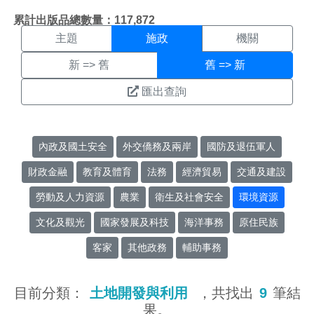
施政搜尋結果頁面
:::
累計出版品總數量：117,872
主題
施政
機關
新 => 舊
舊 => 新
匯出查詢
內政及國土安全
外交僑務及兩岸
國防及退伍軍人
財政金融
教育及體育
法務
經濟貿易
交通及建設
勞動及人力資源
農業
衛生及社會安全
環境資源
文化及觀光
國家發展及科技
海洋事務
原住民族
客家
其他政務
輔助事務
目前分類：
土地開發與利用
，共找出
9
筆結
果。