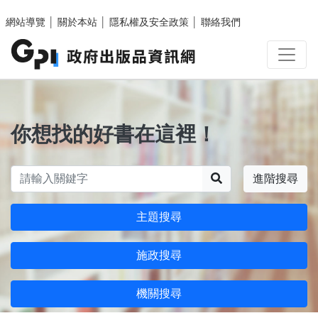
跳至主要內容區塊
網站導覽
│
關於本站
│
隱私權及安全政策
│
聯絡我們
你想找的好書在這裡！
搜尋
進階搜尋
主題搜尋
施政搜尋
機關搜尋