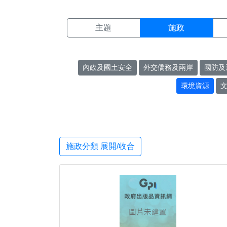
施政搜尋結果頁面
:::
主題
施政
內政及國土安全
外交僑務及兩岸
國防及
環境資源
施政分類 展開/收合