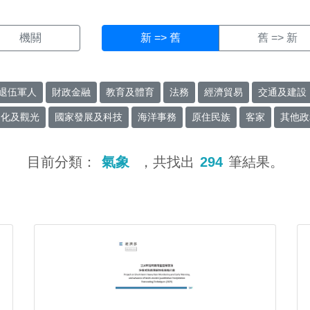
機關
新 => 舊
舊 => 新
退伍軍人
財政金融
教育及體育
法務
經濟貿易
交通及建設
文化及觀光
國家發展及科技
海洋事務
原住民族
客家
其他政
目前分類：
氣象
，共找出
294
筆結果。