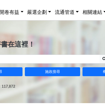
開卷有益
嚴選企劃
流通管道
相關連結
好書在這裡！
尋
施政搜尋
17,872