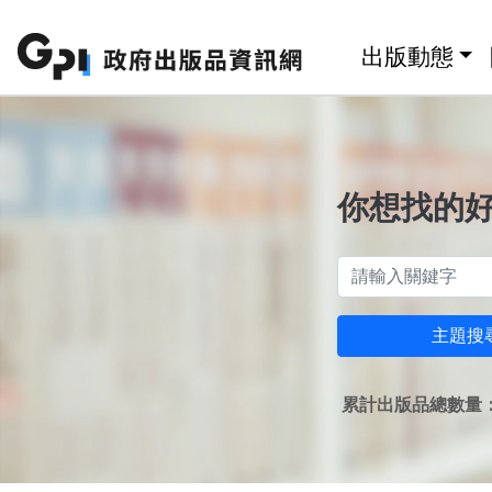
跳至主要內容區塊
:::
出版動態
你想找的
主題搜
累計出版品總數量：1