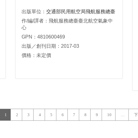
出版單位：
交通部民用航空局飛航服務總臺
作/編/譯者：飛航服務總臺臺北航空氣象中
心
GPN：4810600469
出版／創刊日期：2017-03
價格：未定價
1
2
3
4
5
6
7
8
9
10
…
下