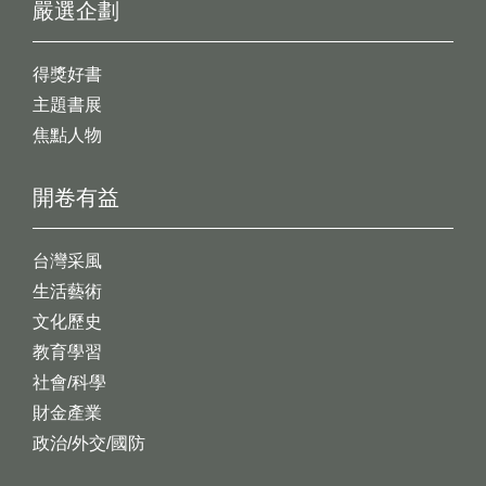
嚴選企劃
得獎好書
主題書展
焦點人物
開卷有益
台灣采風
生活藝術
文化歷史
教育學習
社會/科學
財金產業
政治/外交/國防