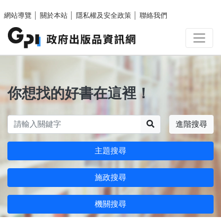
跳至主要內容區塊
網站導覽
│
關於本站
│
隱私權及安全政策
│
聯絡我們
你想找的好書在這裡！
搜尋
進階搜尋
主題搜尋
施政搜尋
機關搜尋