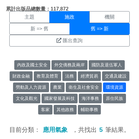
施政搜尋結果頁面
:::
累計出版品總數量：117,872
主題
施政
機關
新 => 舊
舊 => 新
匯出查詢
內政及國土安全
外交僑務及兩岸
國防及退伍軍人
財政金融
教育及體育
法務
經濟貿易
交通及建設
勞動及人力資源
農業
衛生及社會安全
環境資源
文化及觀光
國家發展及科技
海洋事務
原住民族
客家
其他政務
輔助事務
目前分類：
應用氣象
，共找出
5
筆結果。