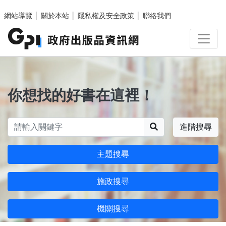
跳至主要內容區塊
網站導覽
│
關於本站
│
隱私權及安全政策
│
聯絡我們
你想找的好書在這裡！
搜尋
進階搜尋
主題搜尋
施政搜尋
機關搜尋