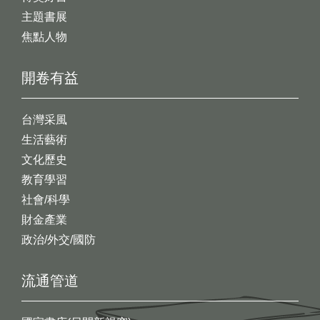
主題書展
焦點人物
開卷有益
台灣采風
生活藝術
文化歷史
教育學習
社會/科學
財金產業
政治/外交/國防
流通管道