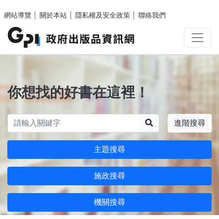
跳至主要內容區塊
網站導覽
│
關於本站
│
隱私權及安全政策
│
聯絡我們
你想找的好書在這裡！
搜尋
進階搜尋
主題搜尋
施政搜尋
機關搜尋