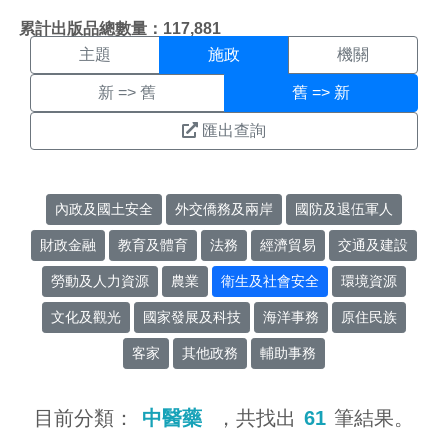
施政搜尋結果頁面
:::
累計出版品總數量：117,881
主題
施政
機關
新 => 舊
舊 => 新
匯出查詢
內政及國土安全
外交僑務及兩岸
國防及退伍軍人
財政金融
教育及體育
法務
經濟貿易
交通及建設
勞動及人力資源
農業
衛生及社會安全
環境資源
文化及觀光
國家發展及科技
海洋事務
原住民族
客家
其他政務
輔助事務
目前分類：
中醫藥
，共找出
61
筆結果。