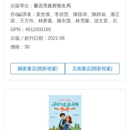
出版單位：
臺北市政府衛生局
作/編/譯者：黃世傑、李碧慧、陳筱瑋、陳靜淑、潘正
宸、王方伶、林夢蕙、陳衣螢、林雪蘭、游文君、石
乙伶、李定安、吳俊葦、林庭伊、江蕙真、洪思蘋、
GPN：4911000160
韓新恬、張晴宜、廖婉伶、李鏡琪、黃國鐘
出版／創刊日期：2021-06
價格：30
國家書店(開新視窗)
五南書店(開新視窗)