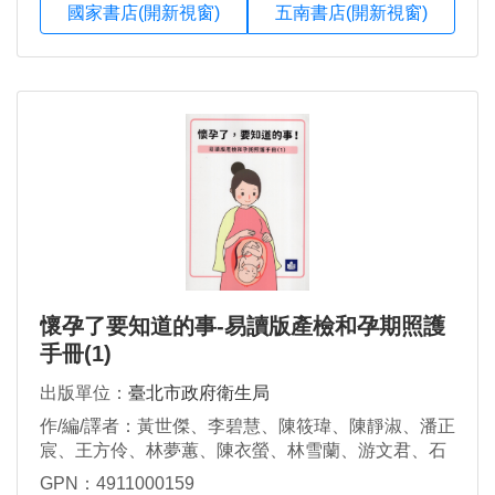
國家書店(開新視窗)
五南書店(開新視窗)
懷孕了要知道的事-易讀版產檢和孕期照護
手冊(1)
出版單位：
臺北市政府衛生局
作/編/譯者：黃世傑、李碧慧、陳筱瑋、陳靜淑、潘正
宸、王方伶、林夢蕙、陳衣螢、林雪蘭、游文君、石
乙伶、李定安、吳俊葦、林庭伊、江蕙真、洪思蘋、
GPN：4911000159