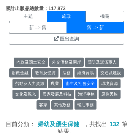
施政搜尋結果頁面
:::
累計出版品總數量：117,872
主題
施政
機關
新 => 舊
舊 => 新
匯出查詢
內政及國土安全
外交僑務及兩岸
國防及退伍軍人
財政金融
教育及體育
法務
經濟貿易
交通及建設
勞動及人力資源
農業
衛生及社會安全
環境資源
文化及觀光
國家發展及科技
海洋事務
原住民族
客家
其他政務
輔助事務
目前分類：
婦幼及優生保健
，共找出
132
筆
結果。