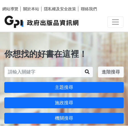
跳至主要內容區塊
網站導覽
│
關於本站
│
隱私權及安全政策
│
聯絡我們
你想找的好書在這裡！
搜尋
進階搜尋
主題搜尋
施政搜尋
機關搜尋