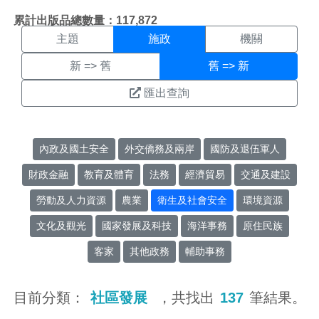
施政搜尋結果頁面
:::
累計出版品總數量：117,872
主題
施政
機關
新 => 舊
舊 => 新
匯出查詢
內政及國土安全
外交僑務及兩岸
國防及退伍軍人
財政金融
教育及體育
法務
經濟貿易
交通及建設
勞動及人力資源
農業
衛生及社會安全
環境資源
文化及觀光
國家發展及科技
海洋事務
原住民族
客家
其他政務
輔助事務
目前分類：
社區發展
，共找出
137
筆結果。