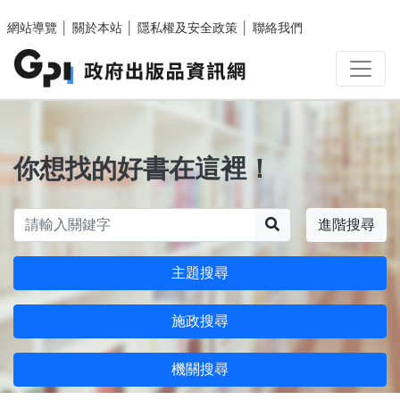
跳至主要內容區塊
網站導覽
│
關於本站
│
隱私權及安全政策
│
聯絡我們
你想找的好書在這裡！
搜尋
進階搜尋
主題搜尋
施政搜尋
機關搜尋