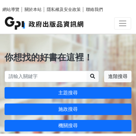
跳至主要內容區塊
網站導覽
│
關於本站
│
隱私權及安全政策
│
聯絡我們
你想找的好書在這裡！
搜尋
進階搜尋
主題搜尋
施政搜尋
機關搜尋