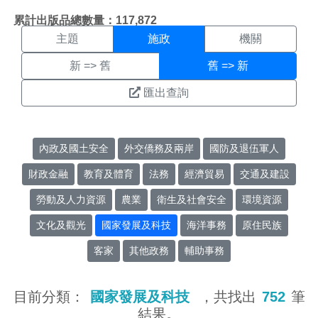
施政搜尋結果頁面
:::
累計出版品總數量：117,872
主題
施政
機關
新 => 舊
舊 => 新
匯出查詢
內政及國土安全
外交僑務及兩岸
國防及退伍軍人
財政金融
教育及體育
法務
經濟貿易
交通及建設
勞動及人力資源
農業
衛生及社會安全
環境資源
文化及觀光
國家發展及科技
海洋事務
原住民族
客家
其他政務
輔助事務
目前分類：
國家發展及科技
，共找出
752
筆
結果。