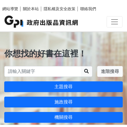
跳至主要內容區塊
網站導覽
│
關於本站
│
隱私權及安全政策
│
聯絡我們
你想找的好書在這裡！
搜尋
進階搜尋
主題搜尋
施政搜尋
機關搜尋