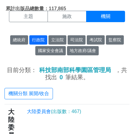
機關搜尋結果頁面
:::
累計出版品總數量：117,865
主題
施政
機關
總統府
行政院
立法院
司法院
考試院
監察院
國家安全會議
地方政府/議會
目前分類：
科技部南部科學園區管理局
，共
找出
0
筆結果。
機關分類 展開/收合
大
大陸委員會
(出版數：467)
陸
委