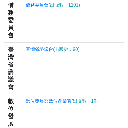
僑
僑務委員會
(出版數：1101)
務
委
員
會
臺
臺灣省諮議會
(出版數：90)
灣
省
諮
議
會
數
數位發展部數位產業署
(出版數：10)
位
發
展