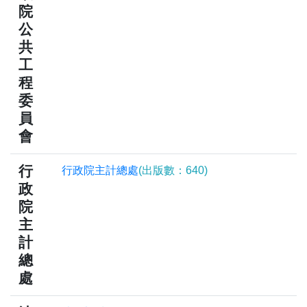
院
公
共
工
程
委
員
會
行
行政院主計總處
(出版數：640)
政
院
主
計
總
處