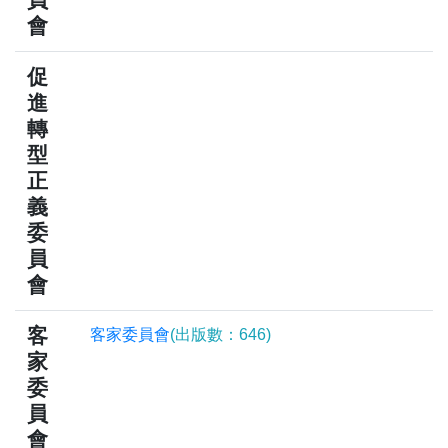
會
促
進
轉
型
正
義
委
員
會
客
客家委員會
(出版數：646)
家
委
員
會