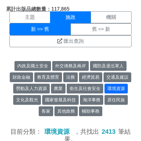
施政搜尋結果頁面
:::
累計出版品總數量：117,865
主題
施政
機關
新 => 舊
舊 => 新
匯出查詢
內政及國土安全
外交僑務及兩岸
國防及退伍軍人
財政金融
教育及體育
法務
經濟貿易
交通及建設
勞動及人力資源
農業
衛生及社會安全
環境資源
文化及觀光
國家發展及科技
海洋事務
原住民族
客家
其他政務
輔助事務
目前分類：
環境資源
，共找出
2413
筆結
果。