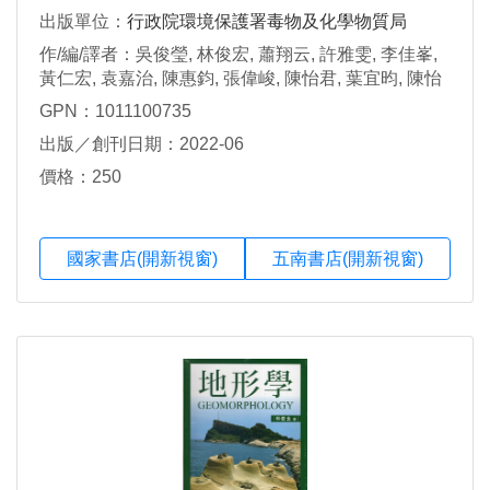
出版單位：
行政院環境保護署毒物及化學物質局
作/編/譯者：吳俊瑩, 林俊宏, 蕭翔云, 許雅雯, 李佳峯,
黃仁宏, 袁嘉治, 陳惠鈞, 張偉峻, 陳怡君, 葉宜昀, 陳怡
安, 簡祥霖, 洪裕堂, 陳緯倫, 王筱婷, 李協昌, 陳培梅, 張
GPN：1011100735
敬宜, 謝奕國, 吳佳霖, 莊朝欽, 邱鈞, 陳建中, 徐嘉欣, 李
出版／創刊日期：2022-06
俊霖, 盧素如, 任怡芃, 陳曉真, 洪靜宜, 齊慕凡
價格：250
國家書店(開新視窗)
五南書店(開新視窗)