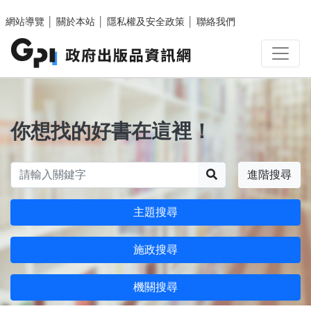
跳至主要內容區塊
網站導覽
│
關於本站
│
隱私權及安全政策
│
聯絡我們
你想找的好書在這裡！
搜尋
進階搜尋
主題搜尋
施政搜尋
機關搜尋