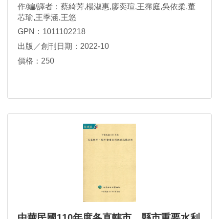
作/編/譯者：蔡綺芳,楊淑惠,廖奕瑄,王霈庭,吳依柔,董
芯瑜,王季涵,王悠
GPN：1011102218
出版／創刊日期：2022-10
價格：250
中華民國110年度各直轄市、縣市重要水利