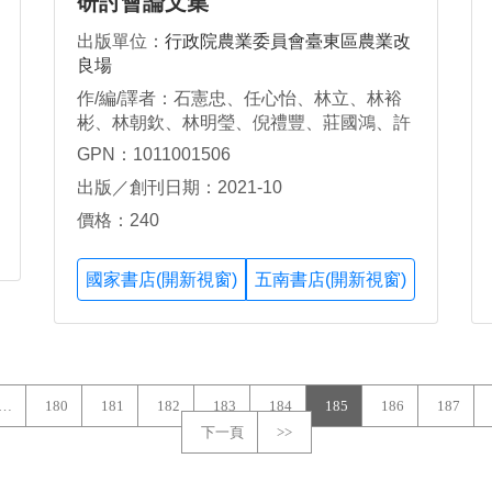
研討會論文集
出版單位：
行政院農業委員會臺東區農業改
良場
作/編/譯者：石憲忠、任心怡、林立、林裕
彬、林朝欽、林明瑩、倪禮豐、莊國鴻、許
育慈、許自研、陳琦玲、陳健忠、陳泰元、
GPN：1011001506
陳盈丞、陳昇寬、陳怡樺、張繼中、張素
出版／創刊日期：2021-10
貞、湯雪溶、黃瑞彰、黃文益、潘佳辰、劉
東憲、蔡正賢、蔡恕仁、賴瑞聲、嚴國維;
價格：240
盧柏松總編輯
國家書店(開新視窗)
五南書店(開新視窗)
…
180
181
182
183
184
185
186
187
下一頁
>>