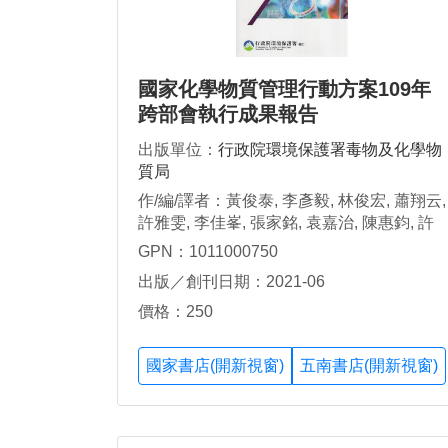
國家化學物質管理行動方案109年
跨部會執行成果報告
出版單位：
行政院環境保護署毒物及化學物
質局
作/編/譯者：黃俊泰, 李彥毅, 林俊宏, 蕭翔云,
許雅雯, 李佳峯, 張家銘, 袁嘉治, 陳惠鈞, 許
銓倫, 張維鍵, 張若婷, 葉宜昀, 陳怡安, 葉沛
GPN：1011000750
杰, 洪裕堂, 王筱婷, 張敬宜, 謝奕國, 吳憶伶,
出版／創刊日期：2021-06
許順傑, 陳建中, 徐嘉欣, 哈元圓, 盧素如, 林
何印, 陳曉真, 洪靜宜, 齊慕凡
價格：250
國家書店(開新視窗)
五南書店(開新視窗)