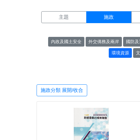
施政搜尋結果頁面
:::
主題
施政
內政及國土安全
外交僑務及兩岸
國防及
環境資源
施政分類 展開/收合