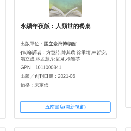
永續年夜飯：人類世的餐桌
出版單位：
國立臺灣博物館
作/編/譯者：方慧詩,陳其農,徐承堉,林哲安,
湯立成,林孟慧,郭庭君,楊雅苓
GPN：1011000841
出版／創刊日期：2021-06
價格：未定價
五南書店(開新視窗)