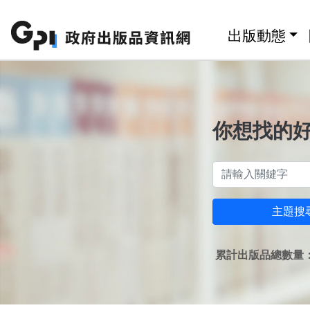
跳至主要內容區塊
:::
出版動態
你想找的
主題搜
累計出版品總數量：1