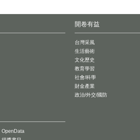
開卷有益
台灣采風
生活藝術
文化歷史
教育學習
社會/科學
財金產業
政治/外交/國防
OpenData
得獎書目