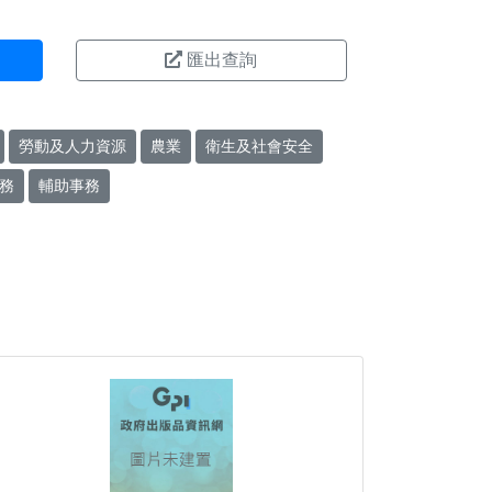
匯出查詢
勞動及人力資源
農業
衛生及社會安全
務
輔助事務