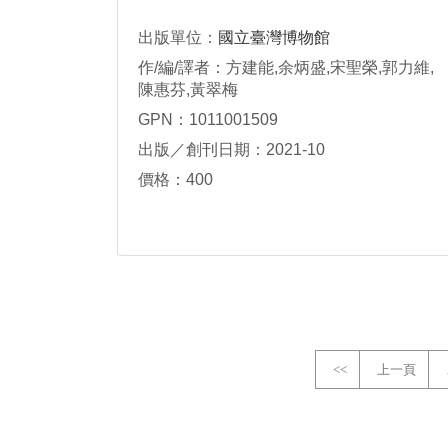
出版單位：
國立臺灣博物館
作/編/譯者：方建能,余炳盛,宋聖榮,郭力維,
陳惠芬,黃翠梅
GPN：1011001509
出版／創刊日期：2021-10
價格：400
<<
上一頁