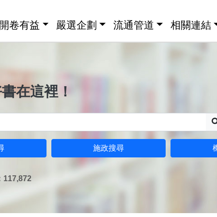
開卷有益
嚴選企劃
流通管道
相關連結
好書在這裡！
尋
施政搜尋
17,872