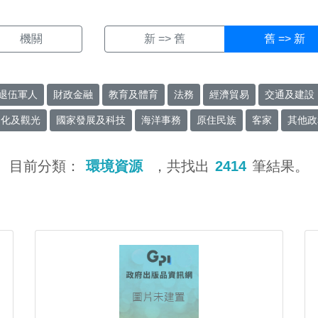
機關
新 => 舊
舊 => 新
退伍軍人
財政金融
教育及體育
法務
經濟貿易
交通及建設
文化及觀光
國家發展及科技
海洋事務
原住民族
客家
其他政
目前分類：
環境資源
，共找出
2414
筆結果。