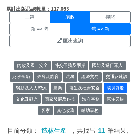
施政搜尋結果頁面
:::
累計出版品總數量：117,863
主題
施政
機關
新 => 舊
舊 => 新
匯出查詢
內政及國土安全
外交僑務及兩岸
國防及退伍軍人
財政金融
教育及體育
法務
經濟貿易
交通及建設
勞動及人力資源
農業
衛生及社會安全
環境資源
文化及觀光
國家發展及科技
海洋事務
原住民族
客家
其他政務
輔助事務
目前分類：
造林生產
，共找出
11
筆結果。