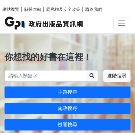
跳至主要內容區塊
網站導覽
│
關於本站
│
隱私權及安全政策
│
聯絡我們
你想找的好書在這裡！
搜尋
進階搜尋
主題搜尋
施政搜尋
機關搜尋