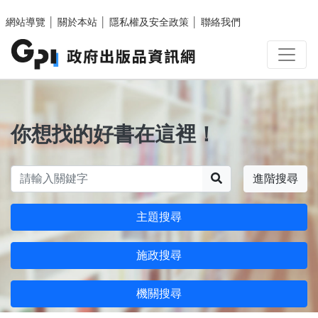
跳至主要內容區塊
網站導覽
│
關於本站
│
隱私權及安全政策
│
聯絡我們
你想找的好書在這裡！
搜尋
進階搜尋
主題搜尋
施政搜尋
機關搜尋