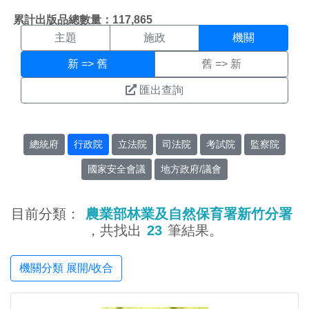
機關搜尋結果頁面
:::
累計出版品總數量：117,865
主題
施政
機關
新 => 舊
舊 => 新
匯出查詢
總統府
行政院
立法院
司法院
考試院
監察院
國家安全會議
地方政府/議會
目前分類：
農業部林業及自然保育署新竹分署
，共找出
23
筆結果。
機關分類 展開/收合