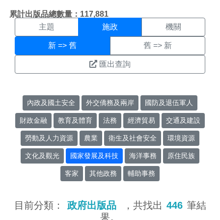
施政搜尋結果頁面
:::
累計出版品總數量：117,881
主題
施政
機關
新 => 舊
舊 => 新
匯出查詢
內政及國土安全
外交僑務及兩岸
國防及退伍軍人
財政金融
教育及體育
法務
經濟貿易
交通及建設
勞動及人力資源
農業
衛生及社會安全
環境資源
文化及觀光
國家發展及科技
海洋事務
原住民族
客家
其他政務
輔助事務
目前分類：
政府出版品
，共找出
446
筆結
果。