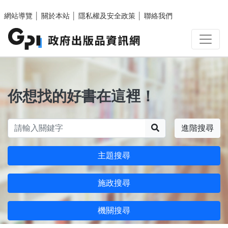
跳至主要內容區塊
網站導覽
│
關於本站
│
隱私權及安全政策
│
聯絡我們
你想找的好書在這裡！
搜尋
進階搜尋
主題搜尋
施政搜尋
機關搜尋