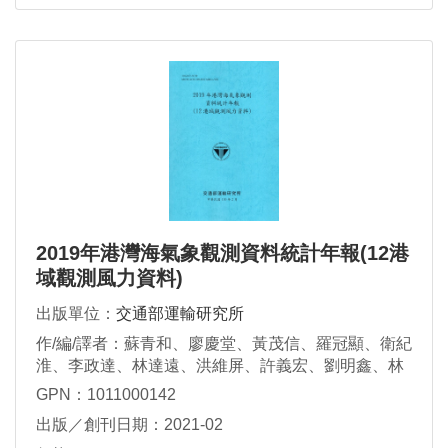
2019年港灣海氣象觀測資料統計年報(12港
域觀測風力資料)
出版單位：
交通部運輸研究所
作/編/譯者：蘇青和、廖慶堂、黃茂信、羅冠顯、衛紀
淮、李政達、林達遠、洪維屏、許義宏、劉明鑫、林
受勳、蔡金吉
GPN：1011000142
出版／創刊日期：2021-02