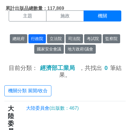
機關搜尋結果頁面
:::
累計出版品總數量：117,869
主題
施政
機關
總統府
行政院
立法院
司法院
考試院
監察院
國家安全會議
地方政府/議會
目前分類：
經濟部工業局
，共找出
0
筆結
果。
機關分類 展開/收合
大
大陸委員會
(出版數：467)
陸
委