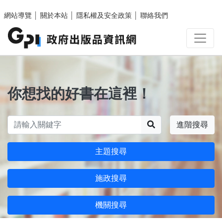
跳至主要內容區塊
網站導覽
│
關於本站
│
隱私權及安全政策
│
聯絡我們
你想找的好書在這裡！
搜尋
進階搜尋
主題搜尋
施政搜尋
機關搜尋