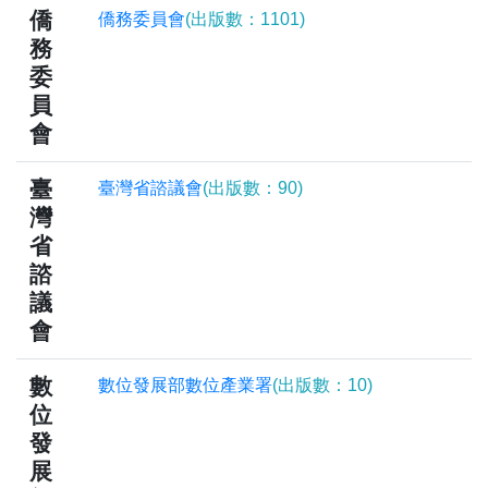
僑
僑務委員會
(出版數：1101)
務
委
員
會
臺
臺灣省諮議會
(出版數：90)
灣
省
諮
議
會
數
數位發展部數位產業署
(出版數：10)
位
發
展