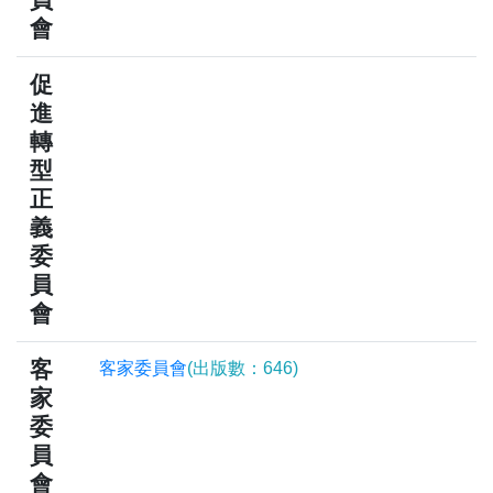
會
促
進
轉
型
正
義
委
員
會
客
客家委員會
(出版數：646)
家
委
員
會