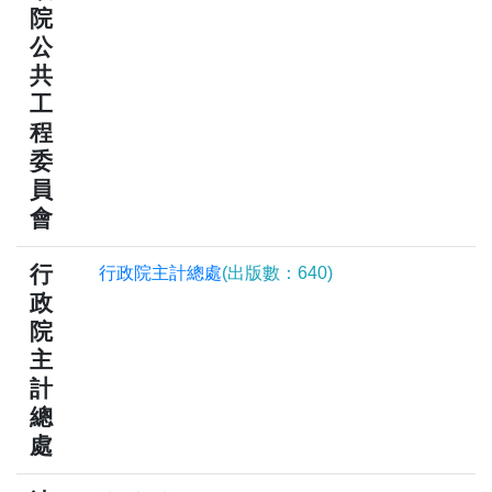
院
公
共
工
程
委
員
會
行
行政院主計總處
(出版數：640)
政
院
主
計
總
處