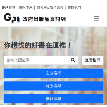
跳至主要內容區塊
網站導覽
│
關於本站
│
隱私權及安全政策
│
聯絡我們
你想找的好書在這裡！
搜尋
進階搜尋
主題搜尋
施政搜尋
機關搜尋