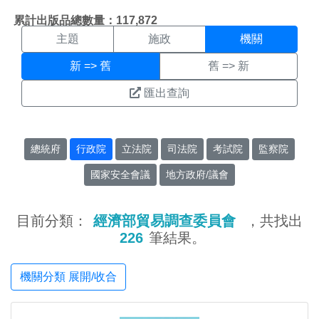
機關搜尋結果頁面
:::
累計出版品總數量：117,872
主題
施政
機關
新 => 舊
舊 => 新
匯出查詢
總統府
行政院
立法院
司法院
考試院
監察院
國家安全會議
地方政府/議會
目前分類：
經濟部貿易調查委員會
，共找出
226
筆結果。
機關分類 展開/收合