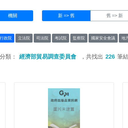
機關
新 => 舊
舊 => 新
行政院
立法院
司法院
考試院
監察院
國家安全會議
地
分類：
經濟部貿易調查委員會
，共找出
226
筆