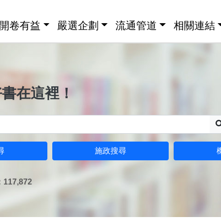
開卷有益
嚴選企劃
流通管道
相關連結
好書在這裡！
尋
施政搜尋
17,872