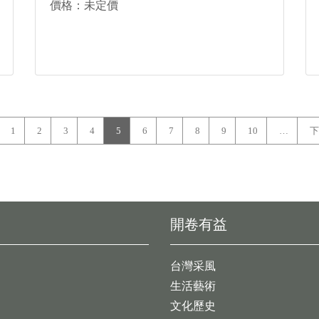
價格：未定價
1
2
3
4
5
6
7
8
9
10
…
下
開卷有益
台灣采風
生活藝術
文化歷史