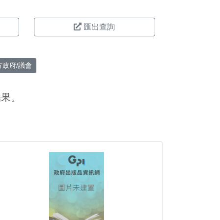
匯出查詢
方政府/議會
結果。