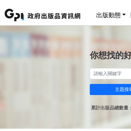
跳至主要內容區塊
:::
出版動態
你想找的
主題搜
累計出版品總數量：1