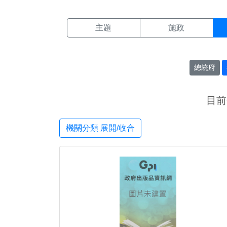
機關搜尋結果頁面
:::
主題
施政
總統府
目前
機關分類 展開/收合