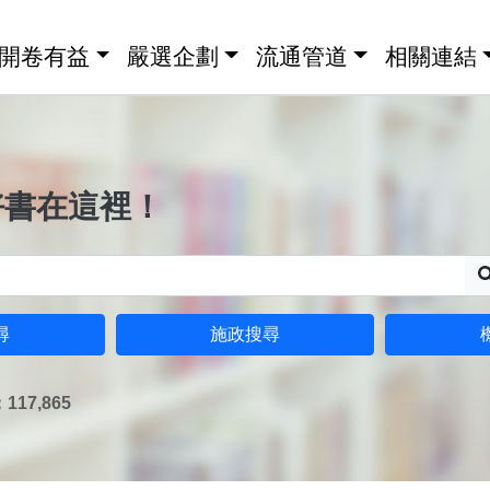
開卷有益
嚴選企劃
流通管道
相關連結
好書在這裡！
尋
施政搜尋
17,865