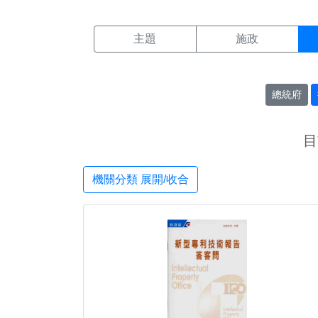
機關搜尋結果頁面
:::
主題
施政
總統府
目
機關分類 展開/收合