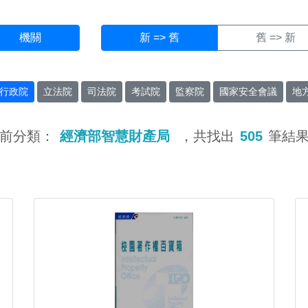
機關
新 => 舊
舊 => 新
行政院
立法院
司法院
考試院
監察院
國家安全會議
地
前分類：
經濟部智慧財產局
，共找出
505
筆結