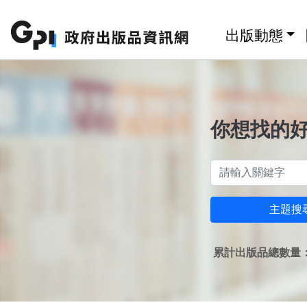
跳至主要內容區塊
:::
出版動態
你想找的
主題搜
累計出版品總數量：1