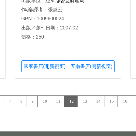
出版單位：
經濟部智慧財產局
作/編/譯者：張懿云
GPN：1009600024
出版／創刊日期：2007-02
價格：250
國家書店(開新視窗)
五南書店(開新視窗)
7
8
9
10
11
12
13
14
15
16