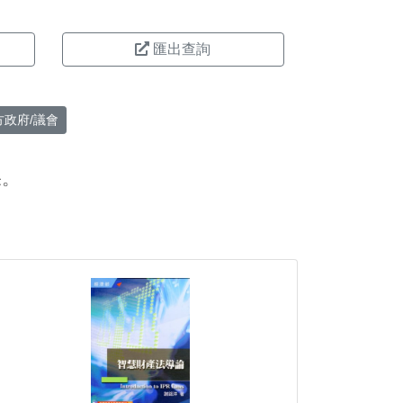
匯出查詢
方政府/議會
果。