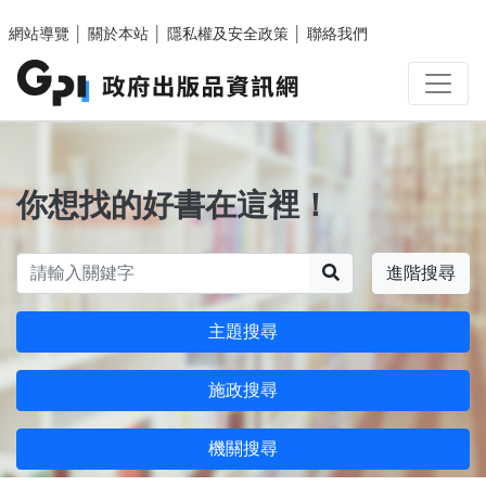
跳至主要內容區塊
網站導覽
│
關於本站
│
隱私權及安全政策
│
聯絡我們
你想找的好書在這裡！
搜尋
進階搜尋
主題搜尋
施政搜尋
機關搜尋