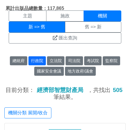
機關搜尋結果頁面
:::
累計出版品總數量：117,865
主題
施政
機關
新 => 舊
舊 => 新
匯出查詢
總統府
行政院
立法院
司法院
考試院
監察院
國家安全會議
地方政府/議會
目前分類：
經濟部智慧財產局
，共找出
505
筆結果。
機關分類 展開/收合