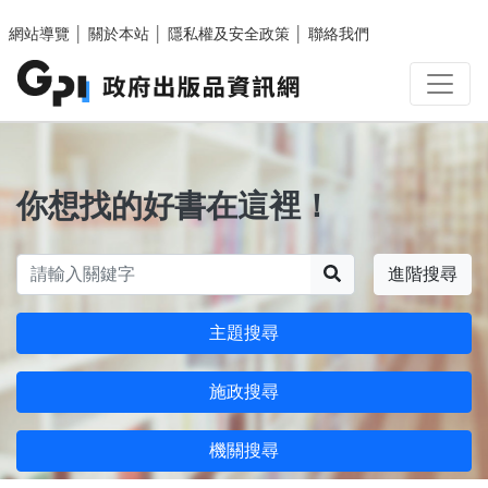
跳至主要內容區塊
網站導覽
│
關於本站
│
隱私權及安全政策
│
聯絡我們
你想找的好書在這裡！
搜尋
進階搜尋
主題搜尋
施政搜尋
機關搜尋