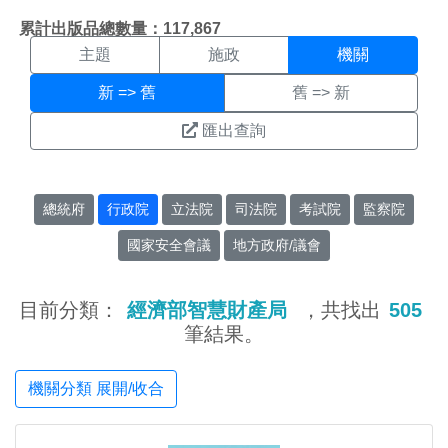
機關搜尋結果頁面
:::
累計出版品總數量：117,867
主題
施政
機關
新 => 舊
舊 => 新
匯出查詢
總統府
行政院
立法院
司法院
考試院
監察院
國家安全會議
地方政府/議會
目前分類：
經濟部智慧財產局
，共找出
505
筆結果。
機關分類 展開/收合