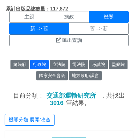
機關搜尋結果頁面
:::
累計出版品總數量：117,872
主題
施政
機關
新 => 舊
舊 => 新
匯出查詢
總統府
行政院
立法院
司法院
考試院
監察院
國家安全會議
地方政府/議會
目前分類：
交通部運輸研究所
，共找出
3016
筆結果。
機關分類 展開/收合