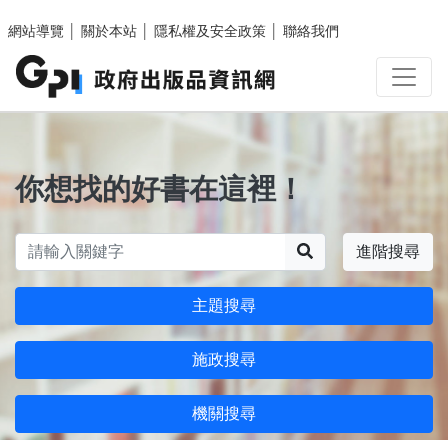
跳至主要內容區塊
網站導覽
│
關於本站
│
隱私權及安全政策
│
聯絡我們
你想找的好書在這裡！
搜尋
進階搜尋
主題搜尋
施政搜尋
機關搜尋