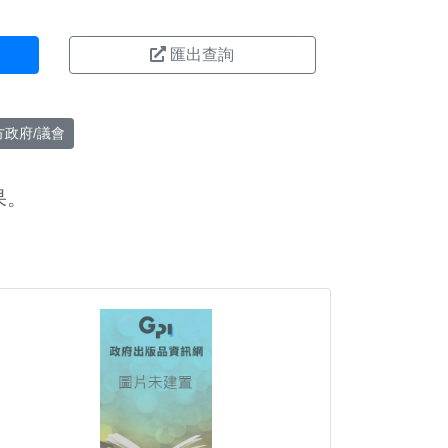
匯出查詢
方政府/議會
果。