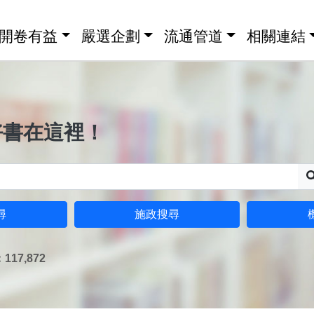
開卷有益
嚴選企劃
流通管道
相關連結
好書在這裡！
尋
施政搜尋
17,872