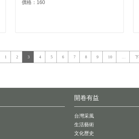
價格：160
1
2
3
4
5
6
7
8
9
10
…
下
開卷有益
台灣采風
生活藝術
文化歷史