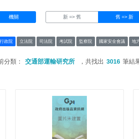
機關
新 => 舊
舊 => 新
行政院
立法院
司法院
考試院
監察院
國家安全會議
地
前分類：
交通部運輸研究所
，共找出
3016
筆結