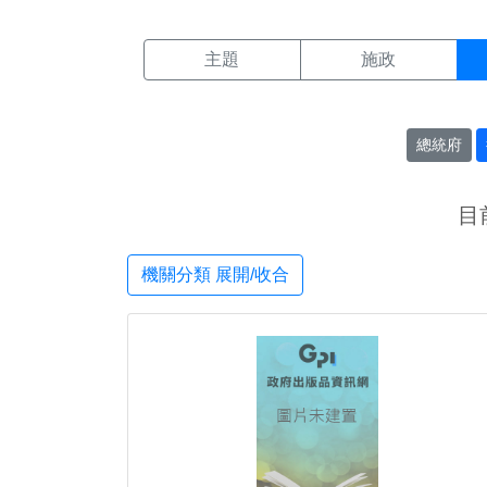
機關搜尋結果頁面
:::
主題
施政
總統府
目
機關分類 展開/收合