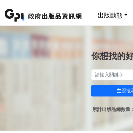
跳至主要內容區塊
:::
出版動態
你想找的
主題搜
累計出版品總數量：1