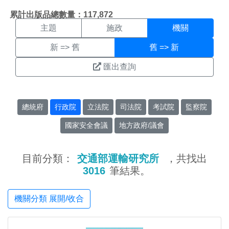
機關搜尋結果頁面
:::
累計出版品總數量：117,872
主題
施政
機關
新 => 舊
舊 => 新
匯出查詢
總統府
行政院
立法院
司法院
考試院
監察院
國家安全會議
地方政府/議會
目前分類：
交通部運輸研究所
，共找出
3016
筆結果。
機關分類 展開/收合