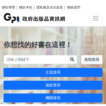
跳至主要內容區塊
網站導覽
│
關於本站
│
隱私權及安全政策
│
聯絡我們
你想找的好書在這裡！
搜尋
進階搜尋
主題搜尋
施政搜尋
機關搜尋