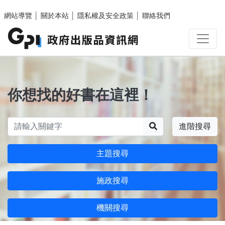
跳至主要內容區塊
網站導覽
│
關於本站
│
隱私權及安全政策
│
聯絡我們
你想找的好書在這裡！
搜尋
進階搜尋
主題搜尋
施政搜尋
機關搜尋