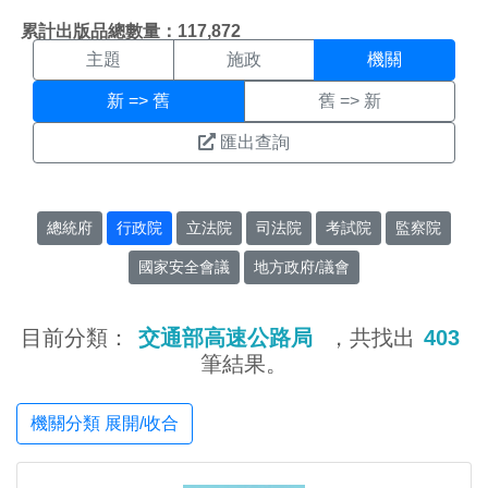
機關搜尋結果頁面
:::
累計出版品總數量：117,872
主題
施政
機關
新 => 舊
舊 => 新
匯出查詢
總統府
行政院
立法院
司法院
考試院
監察院
國家安全會議
地方政府/議會
目前分類：
交通部高速公路局
，共找出
403
筆結果。
機關分類 展開/收合