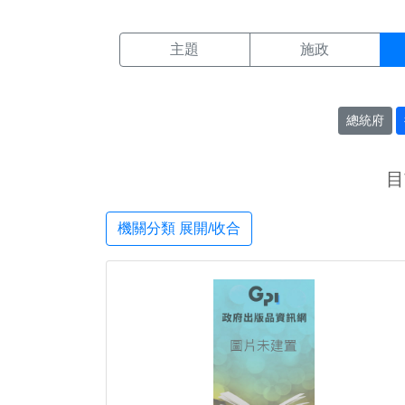
機關搜尋結果頁面
:::
主題
施政
總統府
目
機關分類 展開/收合