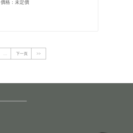
價格：未定價
…
下一頁
>>