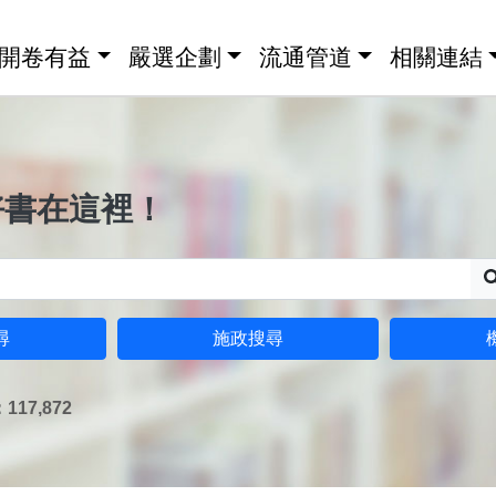
開卷有益
嚴選企劃
流通管道
相關連結
好書在這裡！
尋
施政搜尋
17,872