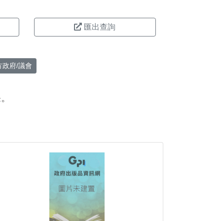
匯出查詢
方政府/議會
果。