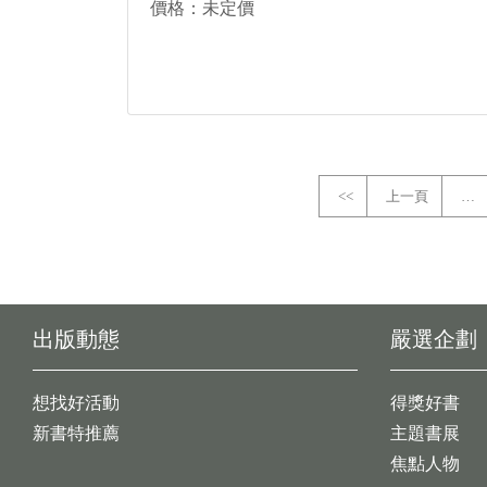
價格：未定價
<<
上一頁
…
出版動態
嚴選企劃
想找好活動
得獎好書
新書特推薦
主題書展
焦點人物