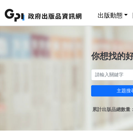
跳至主要內容區塊
:::
出版動態
你想找的
主題搜
累計出版品總數量：1