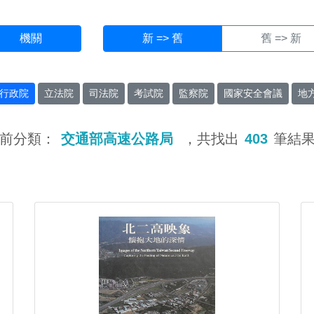
機關
新 => 舊
舊 => 新
行政院
立法院
司法院
考試院
監察院
國家安全會議
地
前分類：
交通部高速公路局
，共找出
403
筆結