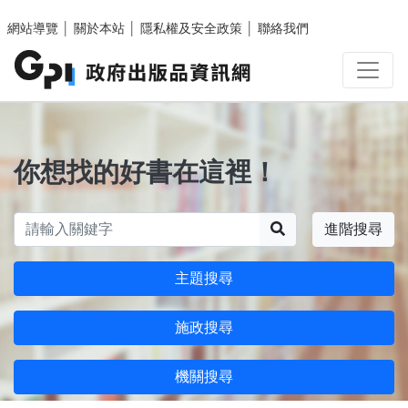
跳至主要內容區塊
網站導覽
│
關於本站
│
隱私權及安全政策
│
聯絡我們
你想找的好書在這裡！
搜尋
進階搜尋
主題搜尋
施政搜尋
機關搜尋