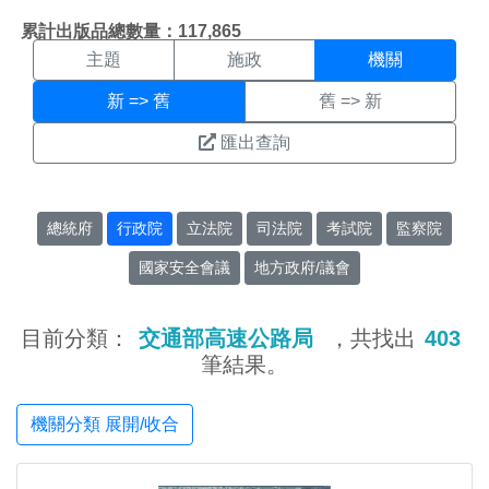
機關搜尋結果頁面
:::
累計出版品總數量：117,865
主題
施政
機關
新 => 舊
舊 => 新
匯出查詢
總統府
行政院
立法院
司法院
考試院
監察院
國家安全會議
地方政府/議會
目前分類：
交通部高速公路局
，共找出
403
筆結果。
機關分類 展開/收合