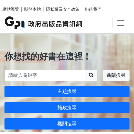
跳至主要內容區塊
網站導覽
│
關於本站
│
隱私權及安全政策
│
聯絡我們
你想找的好書在這裡！
搜尋
進階搜尋
主題搜尋
施政搜尋
機關搜尋