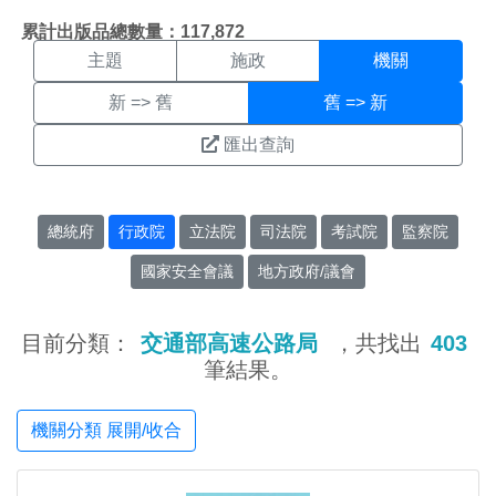
機關搜尋結果頁面
:::
累計出版品總數量：117,872
主題
施政
機關
新 => 舊
舊 => 新
匯出查詢
總統府
行政院
立法院
司法院
考試院
監察院
國家安全會議
地方政府/議會
目前分類：
交通部高速公路局
，共找出
403
筆結果。
機關分類 展開/收合