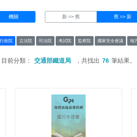
機關
新 => 舊
舊 => 新
行政院
立法院
司法院
考試院
監察院
國家安全會議
地
目前分類：
交通部鐵道局
，共找出
76
筆結果。