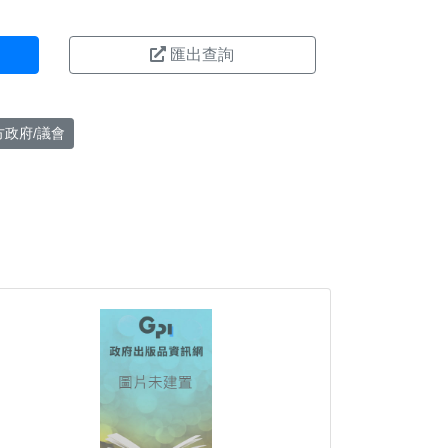
匯出查詢
方政府/議會