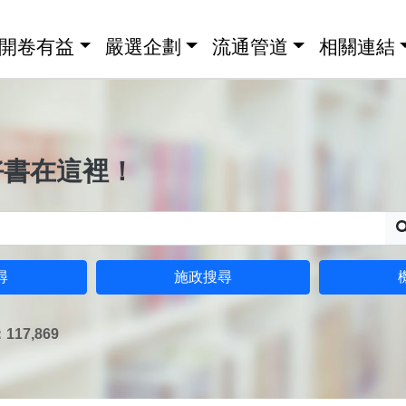
開卷有益
嚴選企劃
流通管道
相關連結
好書在這裡！
尋
施政搜尋
17,869