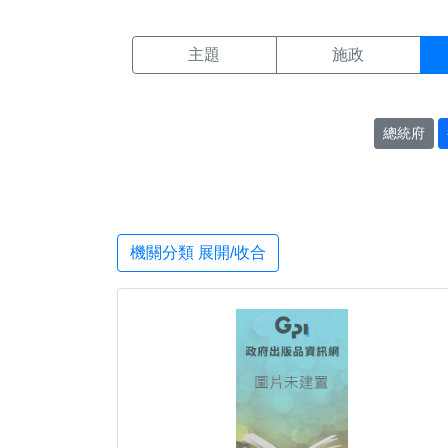
機關搜尋結果頁面
:::
主題
施政
總統府
機關分類 展開/收合