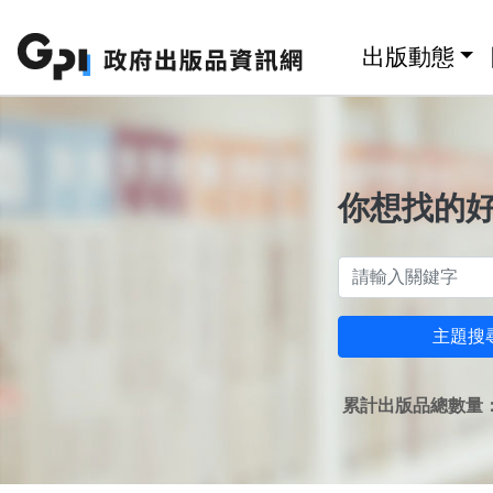
跳至主要內容區塊
:::
出版動態
你想找的
主題搜
累計出版品總數量：1