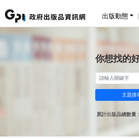
跳至主要內容區塊
:::
出版動態
你想找的
主題搜
累計出版品總數量：1