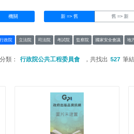
機關
新 => 舊
舊 => 新
行政院
立法院
司法院
考試院
監察院
國家安全會議
地
分類：
行政院公共工程委員會
，共找出
527
筆