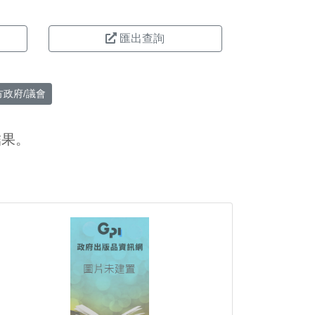
匯出查詢
方政府/議會
結果。