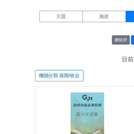
機關搜尋結果頁面
:::
主題
施政
總統府
目前
機關分類 展開/收合