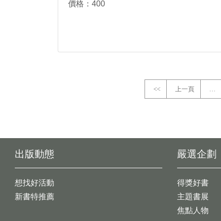
價格：400
<<
上一頁
…
出版動態
嚴選企劃
想找好活動
得獎好書
新書特推薦
主題書展
焦點人物