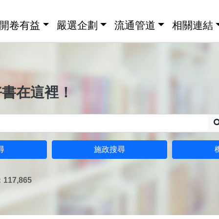
開卷有益
嚴選企劃
流通管道
相關連結
好書在這裡！
尋
施政搜尋
17,865